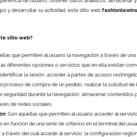
eriencia de usuario, obtener datos analíticos, almacenar 
o y desarrollar su actividad, este sitio web
fashionlawins
te sitio web?
ellas que permiten al usuario la navegación a través de un
e las diferentes opciones o servicios que en ella existan com
identificar la sesión, acceder a partes de acceso restringi
el proceso de compra de un pedido, realizar la solicitud de 
de seguridad durante la navegación, almacenar contenidos p
avés de redes sociales.
ión
: Son aquellas que permiten al usuario acceder al servici
s en función de una serie de criterios en el terminal del us
 a través del cual accede al servicio, la configuración regi