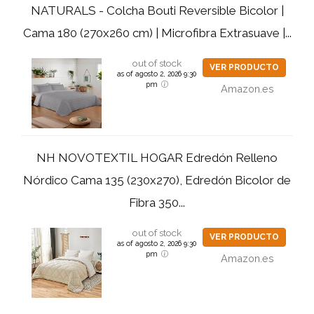
NATURALS - Colcha Bouti Reversible Bicolor |
Cama 180 (270x260 cm) | Microfibra Extrasuave |...
out of stock
VER PRODUCTO
as of agosto 2, 2026 9:30
pm
Amazon.es
NH NOVOTEXTIL HOGAR Edredón Relleno
Nórdico Cama 135 (230x270), Edredón Bicolor de
Fibra 350...
out of stock
VER PRODUCTO
as of agosto 2, 2026 9:30
pm
Amazon.es