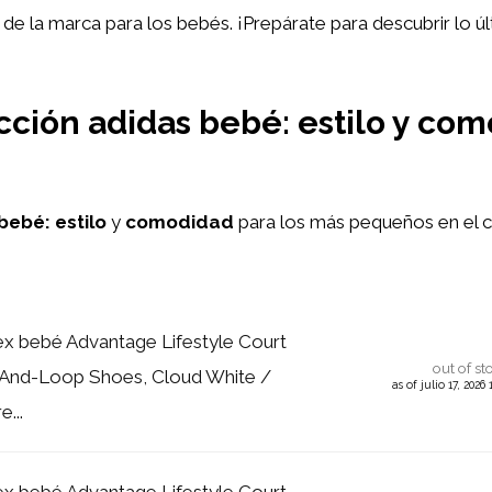
 de la marca para los bebés. ¡Prepárate para descubrir lo ú
ección adidas bebé: estilo y co
 bebé:
estilo
y
comodidad
para los más pequeños en el 
ex bebé Advantage Lifestyle Court
out of st
nd-Loop Shoes, Cloud White /
as of julio 17, 2026
...
ex bebé Advantage Lifestyle Court