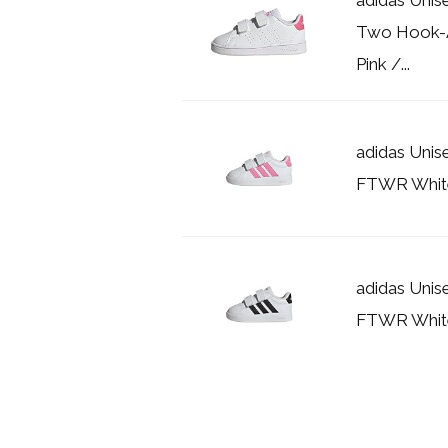
Two Hook-A
Pink /...
adidas Unis
FTWR White/
adidas Unis
FTWR Whit