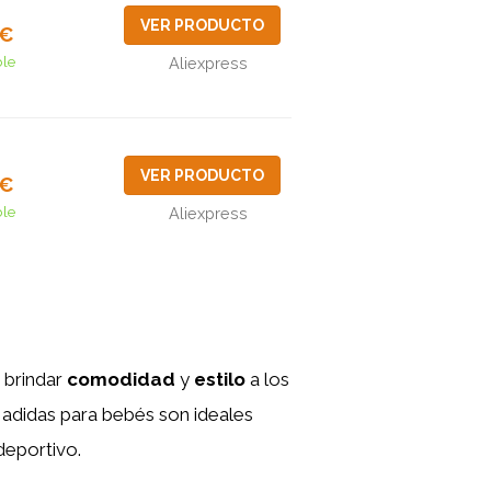
VER PRODUCTO
7€
ble
Aliexpress
VER PRODUCTO
3€
ble
Aliexpress
 brindar
comodidad
y
estilo
a los
 adidas para bebés son ideales
deportivo.