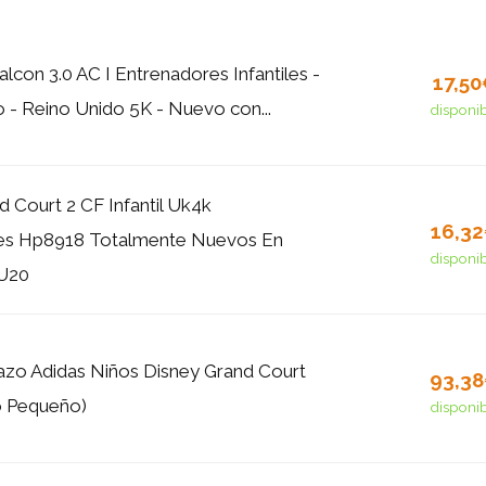
lcon 3.0 AC I Entrenadores Infantiles -
17,5
 - Reino Unido 5K - Nuevo con...
disponi
d Court 2 CF Infantil Uk4k
16,3
es Hp8918 Totalmente Nuevos En
disponi
U20
zo Adidas Niños Disney Grand Court
93,3
 Pequeño)
disponi