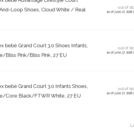
out of st
nd-Loop Shoes, Cloud White / Real
as of julio 17, 2026
ex bebé Grand Court 3.0 Shoes Infants,
out of st
as of julio 17, 2026
Bliss Pink/Bliss Pink, 27 EU
ex bebé Grand Court 3.0 Infants Shoes,
out of st
as of julio 17, 2026
e/Core Black/FTWR White, 27 EU
L