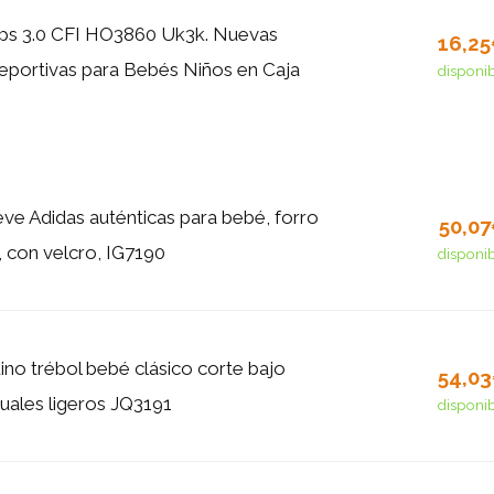
ps 3.0 CFI HO3860 Uk3k. Nuevas
16,2
Deportivas para Bebés Niños en Caja
disponi
eve Adidas auténticas para bebé, forro
50,0
, con velcro, IG7190
disponi
ino trébol bebé clásico corte bajo
54,0
uales ligeros JQ3191
disponi