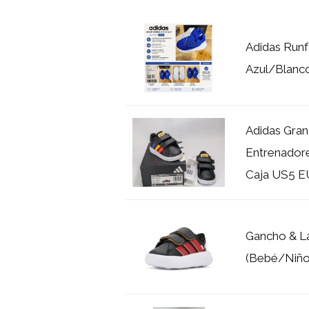
Adidas Runfa
Azul/Blanco
Adidas Gran
Entrenador
Caja US5 E
Gancho & La
(Bebé/Niño