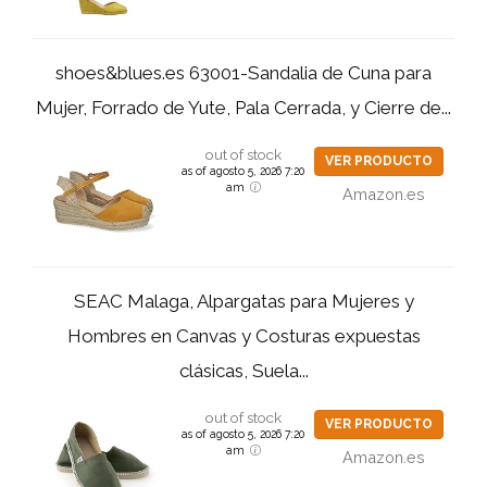
shoes&blues.es 63001-Sandalia de Cuna para
Mujer, Forrado de Yute, Pala Cerrada, y Cierre de...
out of stock
VER PRODUCTO
as of agosto 5, 2026 7:20
am
Amazon.es
SEAC Malaga, Alpargatas para Mujeres y
Hombres en Canvas y Costuras expuestas
clásicas, Suela...
out of stock
VER PRODUCTO
as of agosto 5, 2026 7:20
am
Amazon.es