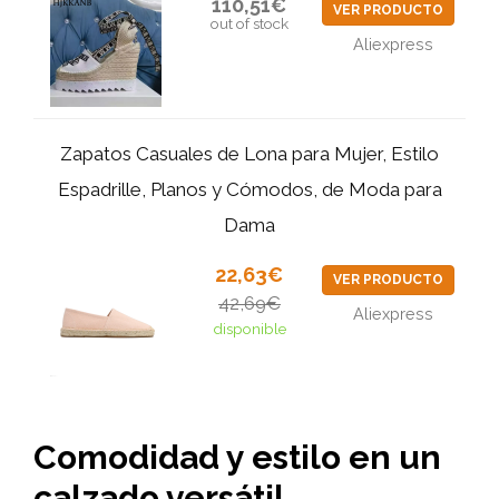
110,51€
VER PRODUCTO
out of stock
Aliexpress
Zapatos Casuales de Lona para Mujer, Estilo
Espadrille, Planos y Cómodos, de Moda para
Dama
22,63€
VER PRODUCTO
42,69€
Aliexpress
disponible
Comodidad y estilo en un
calzado versátil