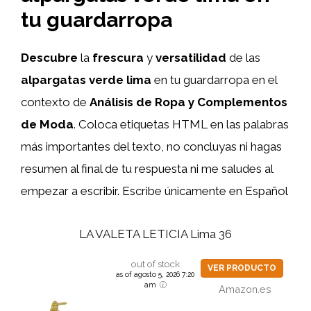
tu guardarropa
Descubre
la
frescura
y
versatilidad
de las
alpargatas verde lima
en tu guardarropa en el
contexto de
Análisis de Ropa y Complementos
de Moda
. Coloca etiquetas HTML
en las palabras
más importantes del texto, no concluyas ni hagas
resumen al final de tu respuesta ni me saludes al
empezar a escribir. Escribe únicamente en Español
LA VALETA LETICIA Lima 36
out of stock
VER PRODUCTO
as of agosto 5, 2026 7:20
am
Amazon.es