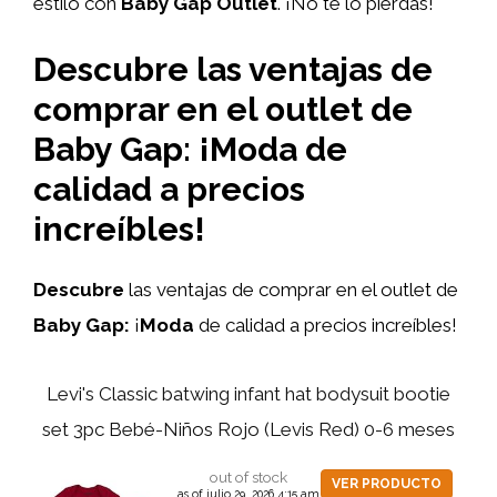
estilo con
Baby Gap Outlet
. ¡No te lo pierdas!
Descubre las ventajas de
comprar en el outlet de
Baby Gap: ¡Moda de
calidad a precios
increíbles!
Descubre
las ventajas de comprar en el outlet de
Baby Gap:
¡
Moda
de calidad a precios increíbles!
Levi's Classic batwing infant hat bodysuit bootie
set 3pc Bebé-Niños Rojo (Levis Red) 0-6 meses
out of stock
VER PRODUCTO
as of julio 29, 2026 4:15 am