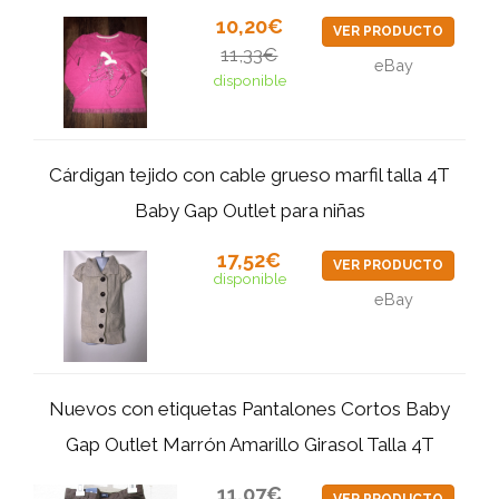
10,20€
VER PRODUCTO
11,33€
eBay
disponible
Cárdigan tejido con cable grueso marfil talla 4T
Baby Gap Outlet para niñas
17,52€
VER PRODUCTO
disponible
eBay
Nuevos con etiquetas Pantalones Cortos Baby
Gap Outlet Marrón Amarillo Girasol Talla 4T
11,07€