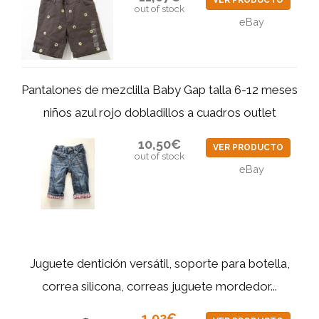
VER PRODUCTO
out of stock
eBay
Pantalones de mezclilla Baby Gap talla 6-12 meses
niños azul rojo dobladillos a cuadros outlet
10,50€
VER PRODUCTO
out of stock
eBay
Juguete dentición versátil, soporte para botella,
correa silicona, correas juguete mordedor...
1,92€