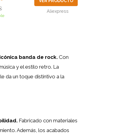
VER PRODUCTO
€
Aliexpress
ble
 icónica banda de rock.
Con
sica y el estilo retro. La
e da un toque distintivo a la
ilidad.
Fabricado con materiales
imiento. Además, los acabados