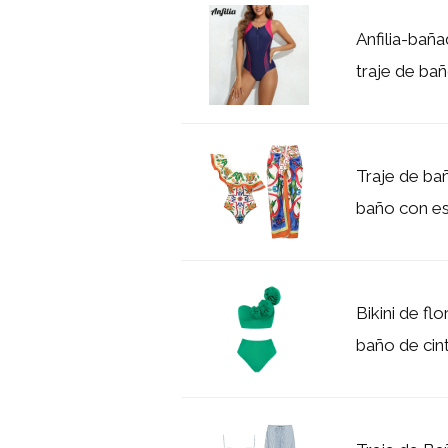
Anfilia-bañ
traje de bañ
Traje de bañ
baño con es
Bikini de fl
baño de cintu