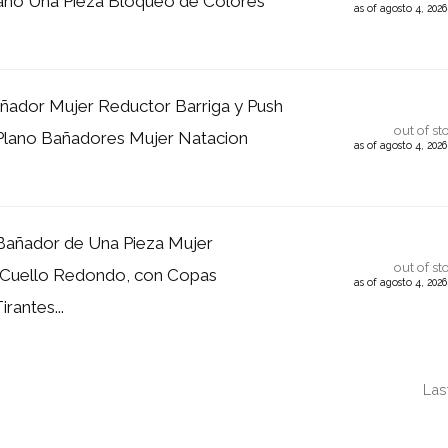
año Una Pieza Bloqueo de Colores
as of agosto 4, 202
ador Mujer Reductor Barriga y Push
out of st
Plano Bañadores Mujer Natacion
as of agosto 4, 202
ñador de Una Pieza Mujer
out of st
Cuello Redondo, con Copas
as of agosto 4, 202
irantes...
Las