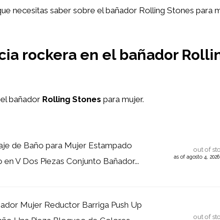
que necesitas saber sobre el bañador Rolling Stones para 
cia rockera en el bañador Rolli
el bañador
Rolling Stones
para mujer.
raje de Baño para Mujer Estampado
out of st
as of agosto 4, 202
o en V Dos Piezas Conjunto Bañador...
ador Mujer Reductor Barriga Push Up
out of st