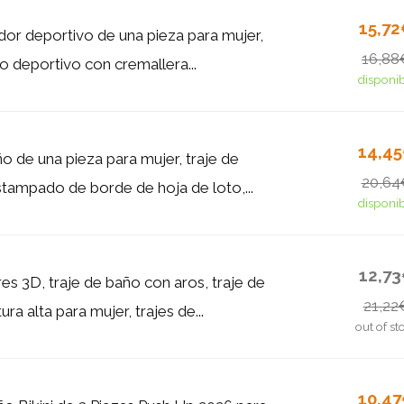
15,7
ador deportivo de una pieza para mujer,
16,88
o deportivo con cremallera...
disponi
14,4
o de una pieza para mujer, traje de
20,64
tampado de borde de hoja de loto,...
disponi
12,7
ores 3D, traje de baño con aros, traje de
21,22
ra alta para mujer, trajes de...
out of st
10,4