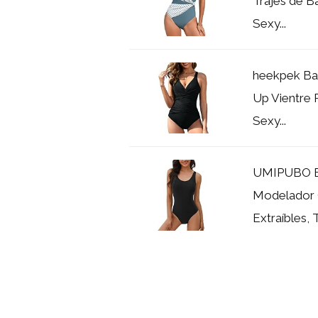
Trajes de B
Sexy...
heekpek Bañ
Up Vientre 
Sexy...
UMIPUBO Ba
Modelador 
Extraíbles, T