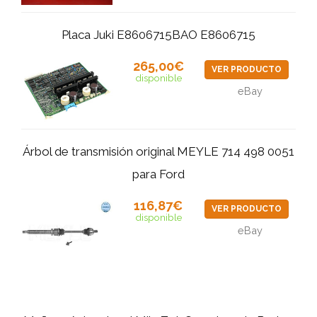
Placa Juki E8606715BAO E8606715
265,00€
VER PRODUCTO
disponible
eBay
Árbol de transmisión original MEYLE 714 498 0051
para Ford
116,87€
VER PRODUCTO
disponible
eBay