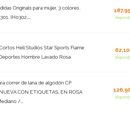
idas Originals para mujer, 3 colores,
187,9
01, IH0302,...
disponi
Cortos Hell Studios Star Sports Flame
62,1
 Deportes Hombre Lavado Rosa
disponi
a correr de lana de algodón CP
126,9
NUEVA CON ETIQUETAS. EN ROSA
disponi
diano /...