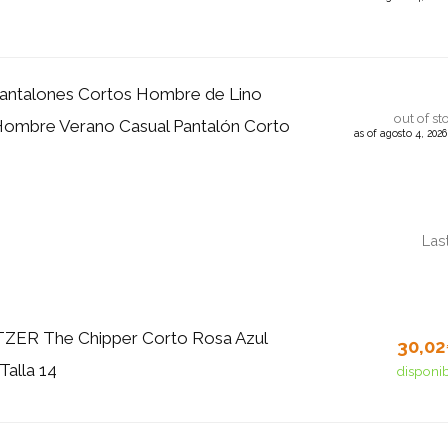
Pantalones Cortos Hombre de Lino
out of st
ombre Verano Casual Pantalón Corto
as of agosto 4, 202
Las
TZER The Chipper Corto Rosa Azul
30,0
Talla 14
disponi