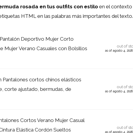
rmuda rosada en tus outfits con estilo
en el contexto 
etiquetas HTML
en las palabras más importantes del texto.
Pantalón Deportivo Mujer Corto
out of st
 Mujer Verano Casuales con Bolsillos
as of agosto 4, 202
 Pantalones cortos chinos elásticos
out of st
, corte ajustado, bermudas, de
as of agosto 4, 202
talones Cortos Verano Mujer Casual
out of st
 Cintura Elástica Cordón Sueltos
as of agosto 4, 202