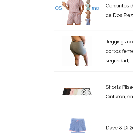
Conjuntos d
de Dos Pieza
Jeggings co
cortos fem
seguridad,...
Shorts Plisa
Cinturón, en
Dave & Di 2