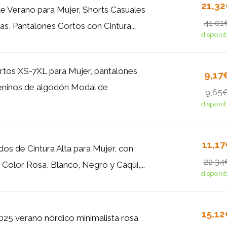
21,3
e Verano para Mujer, Shorts Casuales
41,01
s, Pantalones Cortos con Cintura...
disponi
rtos XS-7XL para Mujer, pantalones
9,17
eninos de algodón Modal de
9,65
disponi
11,1
dos de Cintura Alta para Mujer, con
22,34
 Color Rosa, Blanco, Negro y Caqui,...
disponi
15,1
025 verano nórdico minimalista rosa