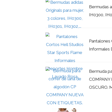
Bermudas ad
IH0300, IH03
Pantalones 
Informales
Bermuda par
COMPANY 
OSCURO. Me