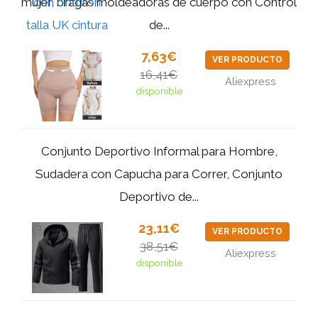
mujer, bragas moldeadoras de cuerpo con Control
de...
7,63€
VER PRODUCTO
16,41€
Aliexpress
disponible
Conjunto Deportivo Informal para Hombre,
Sudadera con Capucha para Correr, Conjunto
Deportivo de...
23,11€
VER PRODUCTO
38,51€
Aliexpress
disponible