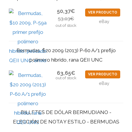
50,37€
VER PRODUCTO
53,03€
eBay
out of stock
Bermudas, $20 2009 (2013) P-60 A/1 prefijo
polímero híbrido, rana QEII UNC
63,65€
VER PRODUCTO
out of stock
eBay
BILLETES DE DÓLAR BERMUDIANO -
ELECCIÓN DE NOTA Y ESTILO - BERMUDAS