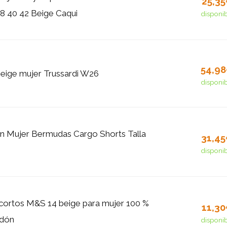
25,3
8 40 42 Beige Caqui
disponi
54,9
eige mujer Trussardi W26
disponi
n Mujer Bermudas Cargo Shorts Talla
31,4
disponi
cortos M&S 14 beige para mujer 100 %
11,3
rdón
disponi