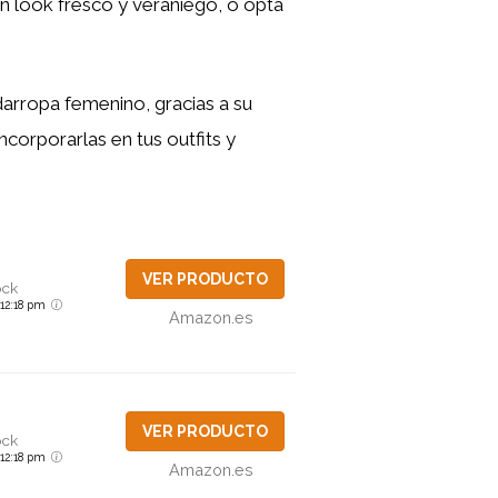
n look fresco y veraniego, o opta
arropa femenino, gracias a su
ncorporarlas en tus outfits y
VER PRODUCTO
ock
6 12:18 pm
Amazon.es
VER PRODUCTO
ock
6 12:18 pm
Amazon.es