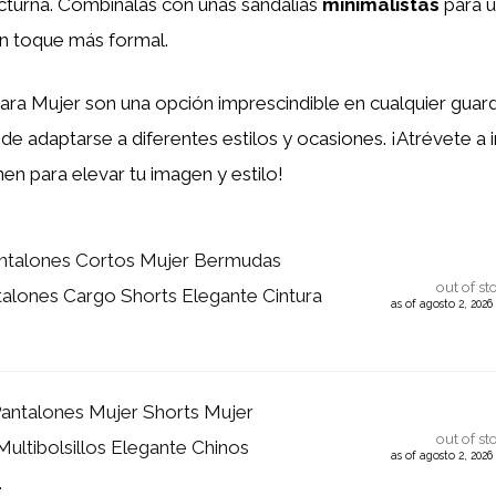
octurna. Combínalas con unas sandalias
minimalistas
para u
n toque más formal.
ra Mujer son una opción imprescindible en cualquier guard
 de adaptarse a diferentes estilos y ocasiones. ¡Atrévete a i
en para elevar tu imagen y estilo!
talones Cortos Mujer Bermudas
out of st
alones Cargo Shorts Elegante Cintura
as of agosto 2, 202
antalones Mujer Shorts Mujer
out of st
ultibolsillos Elegante Chinos
as of agosto 2, 202
.