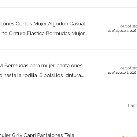
alones Cortos Mujer Algodon Casual
out of st
as of agosto 2, 202
rto Cintura Elástica Bermudas Mujer...
ermudas para mujer, pantalones
out of st
as of agosto 2, 202
hasta la rodilla, 6 bolsillos, cintura...
Last
ujer Girly Capri Pantalones Tela