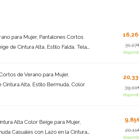
16,2
ano para Mujer, Pantalones Cortos
31,27
e de Cintura Alta, Estilo Falda, Tela...
disponi
Cortos de Verano para Mujer,
20,3
 Cintura Alta, Estilo Bermuda, Color
39,10
disponi
9,85
ntura Alta Color Beige para Mujer,
20,11
uda Casuales con Lazo en la Cintura...
disponi