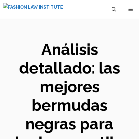
Saltar
M
al
contenido
Análisis
detallado: las
mejores
bermudas
negras para