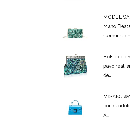
MODELISA -
Mano Fiest
Comunion B
Bolso de em
pavo real, 
de...
MISAKO Well
con bandole
X...