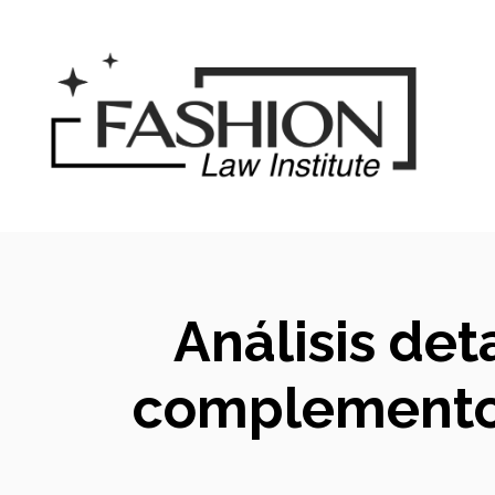
Saltar
al
contenido
Análisis det
complemento 