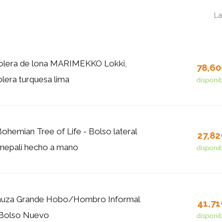
La
olera de lona MARIMEKKO Lokki,
78,6
lera turquesa lima
disponi
ohemian Tree of Life - Bolso lateral
27,8
nepalí hecho a mano
disponi
uza Grande Hobo/Hombro Informal
41,7
 Bolso Nuevo
disponi