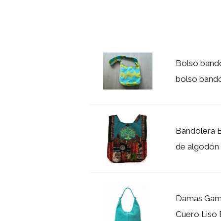
Bolso band
bolso bando
Bandolera B
de algodón 
Damas Gam
Cuero Liso