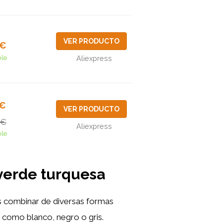
VER PRODUCTO
5€
ble
Aliexpress
3€
VER PRODUCTO
9€
Aliexpress
ble
 verde turquesa
es combinar de diversas formas
 como blanco, negro o gris.