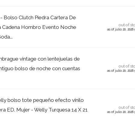
 Bolso Clutch Piedra Cartera De
out of st
a Cadena Hombro Evento Noche
as of julio 20, 202
oda...
brague vintage con lentejuelas de
out of st
antiguo bolso de noche con cuentas
as of julio 20, 202
y bolso tote pequeño efecto vinilo
out of st
ra ED. Mujer - Welly Turquesa 14 X 21
as of julio 20, 202