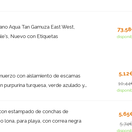
ano Aqua Tan Gamuza East West,
73,5
e's, Nuevo con Etiquetas
disponi
5,12
muerzo con aislamiento de escamas
10,44
n purpurina turquesa, verde azulado y...
disponi
 con estampado de conchas de
5,65
po lona, para playa, con correa negra
5,74
disponi