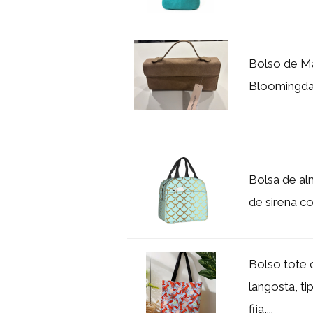
Bolso de M
Bloomingdal
Bolsa de al
de sirena co
Bolso tote
langosta, ti
fija,...