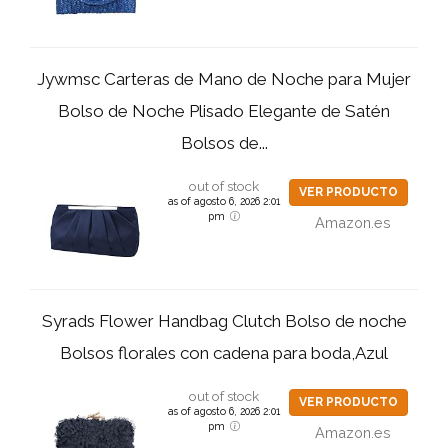
Jywmsc Carteras de Mano de Noche para Mujer
Bolso de Noche Plisado Elegante de Satén
Bolsos de...
out of stock
VER PRODUCTO
as of agosto 6, 2026 2:01
pm
Amazon.es
Syrads Flower Handbag Clutch Bolso de noche
Bolsos florales con cadena para boda,Azul
out of stock
VER PRODUCTO
as of agosto 6, 2026 2:01
pm
Amazon.es