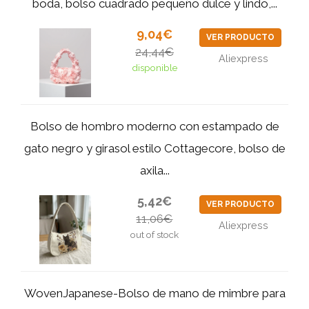
boda, bolso cuadrado pequeño dulce y lindo,...
9,04€
VER PRODUCTO
24,44€
Aliexpress
disponible
Bolso de hombro moderno con estampado de
gato negro y girasol estilo Cottagecore, bolso de
axila...
5,42€
VER PRODUCTO
11,06€
Aliexpress
out of stock
WovenJapanese-Bolso de mano de mimbre para