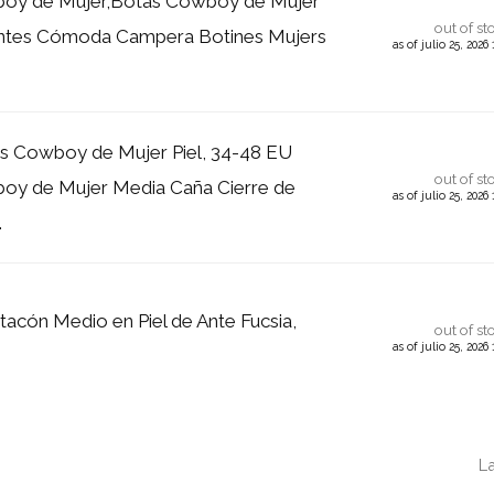
oy de Mujer,Botas Cowboy de Mujer
out of st
ntes Cómoda Campera Botines Mujers
as of julio 25, 2026
 Cowboy de Mujer Piel, 34-48 EU
out of st
oy de Mujer Media Caña Cierre de
as of julio 25, 2026
.
tacón Medio en Piel de Ante Fucsia,
out of st
as of julio 25, 2026
La