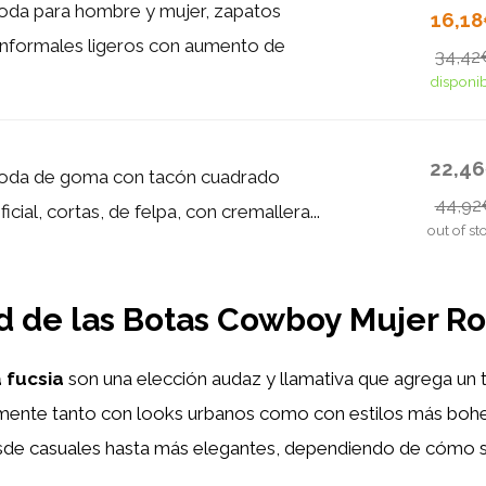
da para hombre y mujer, zapatos
16,1
informales ligeros con aumento de
34,42
disponi
22,4
oda de goma con tacón cuadrado
44,92
ficial, cortas, de felpa, con cremallera...
out of st
dad de las Botas Cowboy Mujer R
 fucsia
son una elección audaz y llamativa que agrega un t
amente tanto con looks urbanos como con estilos más bohem
desde casuales hasta más elegantes, dependiendo de cómo 