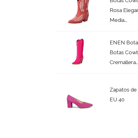
Botas Cowb
Rosa Elega
Media...
ENEN Botas
Botas Cowb
Cremallera..
Zapatos de 
EU 40