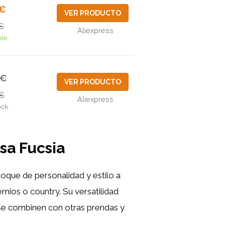
8€
VER PRODUCTO
€
Aliexpress
ble
6€
VER PRODUCTO
€
Aliexpress
ock
osa Fucsia
oque de personalidad y estilo a
ios o country. Su versatilidad
se combinen con otras prendas y