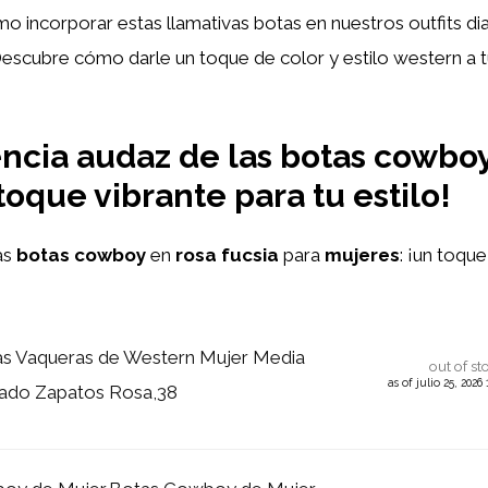
o incorporar estas llamativas botas en nuestros outfits dia
Descubre cómo darle un toque de color y estilo western a 
ncia audaz de las botas cowboy
toque vibrante para tu estilo!
as
botas cowboy
en
rosa fucsia
para
mujeres
: ¡un toque
as Vaqueras de Western Mujer Media
out of st
as of julio 25, 2026
dado Zapatos Rosa,38