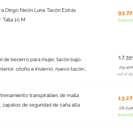
ra Dingo Neón Luna Tacón Estrás
93,7
r Talla 10 M
disponi
17,3
l de becerro para mujer, tacón bajo,
29,40
erior, otoño e invierno, nuevo tacón...
out of st
trenamiento transpirables de malla
13,2
, zapatos de seguridad de caña alta
26,54
disponi