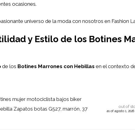
entes ocasiones.
pasionante universo de la moda con nosotros en Fashion La
ilidad y Estilo de los Botines 
o
de los
Botines Marrones con Hebillas
en el contexto de
ines mujer motociclista bajos biker
out of st
hebilla Zapatos botas G527, marrón, 37
as of agosto 1, 202