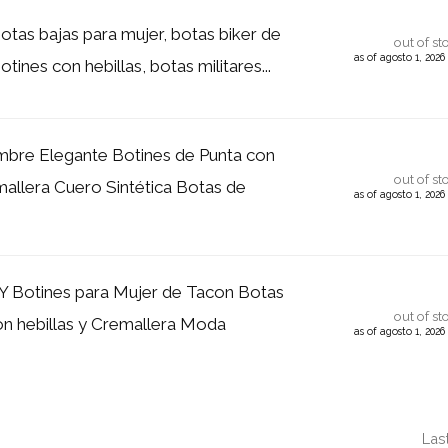
otas bajas para mujer, botas biker de
out of st
as of agosto 1, 202
otines con hebillas, botas militares...
bre Elegante Botines de Punta con
out of st
mallera Cuero Sintética Botas de
as of agosto 1, 202
otines para Mujer de Tacon Botas
out of st
n hebillas y Cremallera Moda
as of agosto 1, 202
.
Las