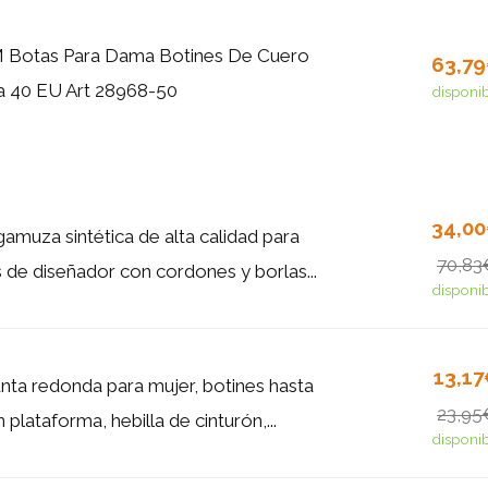
 Botas Para Dama Botines De Cuero
63,7
a 40 EU Art 28968-50
disponi
34,0
amuza sintética de alta calidad para
70,83
 de diseñador con cordones y borlas...
disponi
13,1
nta redonda para mujer, botines hasta
23,95
n plataforma, hebilla de cinturón,...
disponi