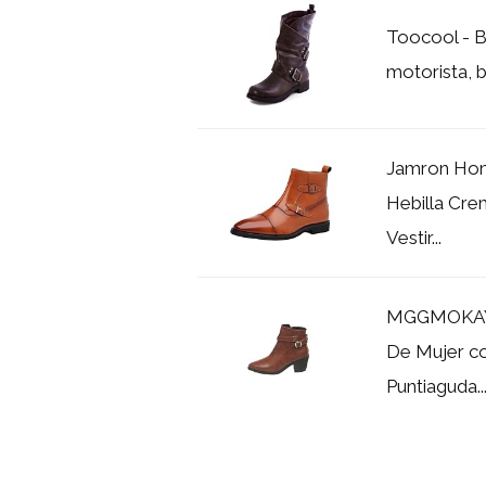
Toocool - B
motorista, b
Jamron Hom
Hebilla Cre
Vestir...
MGGMOKAY B
De Mujer co
Puntiaguda..