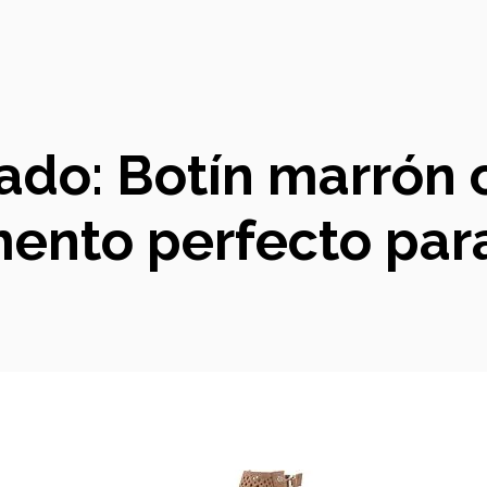
lado: Botín marrón c
nto perfecto para 