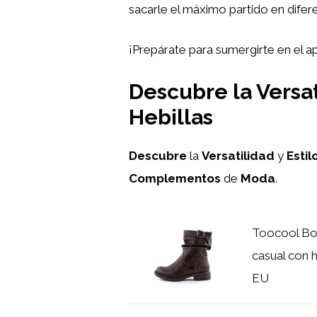
sacarle el máximo partido en difer
¡Prepárate para sumergirte en el a
Descubre la Versat
Hebillas
Descubre
la
Versatilidad
y
Estil
Complementos
de
Moda
.
Toocool Bot
casual con 
EU