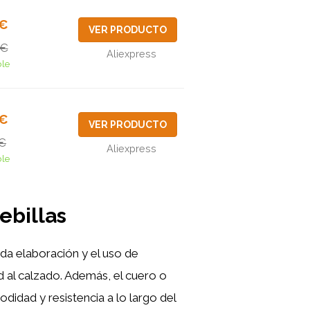
7€
VER PRODUCTO
5€
Aliexpress
ble
5€
VER PRODUCTO
€
Aliexpress
ble
ebillas
ada elaboración y el uso de
ad al calzado. Además, el cuero o
odidad y resistencia a lo largo del