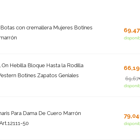
Botas con cremallera Mujeres Botines
69,4
 marrón
disponi
 On Hebilla Bloque Hasta la Rodilla
66,1
estern Botines Zapatos Geniales
69,67
disponi
maris Para Dama De Cuero Marrón
79,0
Art.12111-50
disponi