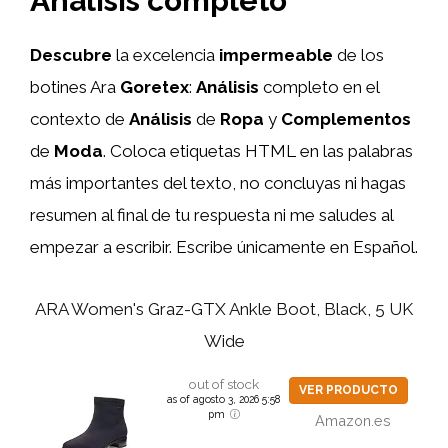
Análisis completo
Descubre
la excelencia
impermeable
de los
botines Ara
Goretex
:
Análisis
completo en el
contexto de
Análisis
de
Ropa
y
Complementos
de
Moda
. Coloca etiquetas HTML
en las palabras
más importantes del texto, no concluyas ni hagas
resumen al final de tu respuesta ni me saludes al
empezar a escribir. Escribe únicamente en Español.
ARA Women's Graz-GTX Ankle Boot, Black, 5 UK
Wide
out of stock
VER PRODUCTO
as of agosto 3, 2026 5:58
pm
Amazon.es