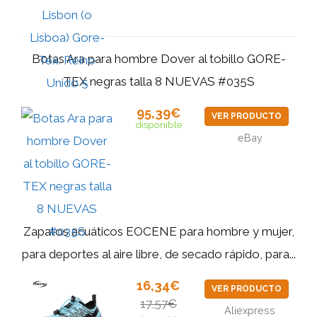
Botas Ara para hombre Dover al tobillo GORE-
TEX negras talla 8 NUEVAS #035S
95,39€
VER PRODUCTO
disponible
eBay
Zapatos acuáticos EOCENE para hombre y mujer,
para deportes al aire libre, de secado rápido, para...
16,34€
VER PRODUCTO
17,57€
Aliexpress