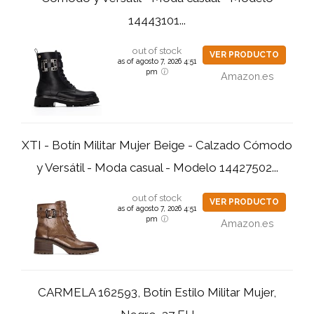
14443101...
out of stock
VER PRODUCTO
as of agosto 7, 2026 4:51
pm
Amazon.es
XTI - Botín Militar Mujer Beige - Calzado Cómodo
y Versátil - Moda casual - Modelo 14427502...
out of stock
VER PRODUCTO
as of agosto 7, 2026 4:51
pm
Amazon.es
CARMELA 162593, Botín Estilo Militar Mujer,