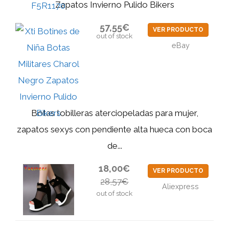
Zapatos Invierno Pulido Bikers
57,55€
VER PRODUCTO
out of stock
eBay
Botas tobilleras aterciopeladas para mujer,
zapatos sexys con pendiente alta hueca con boca
de...
18,00€
VER PRODUCTO
28,57€
Aliexpress
out of stock