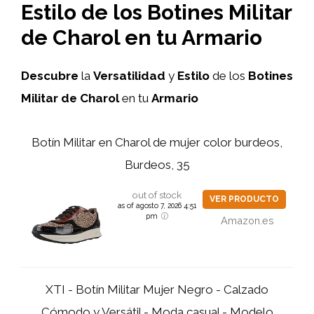
Estilo de los Botines Militar
de Charol en tu Armario
Descubre
la
Versatilidad
y
Estilo
de los
Botines
Militar de Charol
en tu
Armario
Botín Militar en Charol de mujer color burdeos,
Burdeos, 35
out of stock
VER PRODUCTO
as of agosto 7, 2026 4:51
pm
Amazon.es
XTI - Botín Militar Mujer Negro - Calzado
Cómodo y Versátil - Moda casual - Modelo