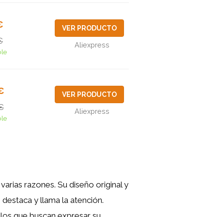
€
VER PRODUCTO
€
Aliexpress
ble
€
VER PRODUCTO
€
Aliexpress
ble
arias razones. Su diseño original y
 destaca y llama la atención.
ellos que buscan expresar su