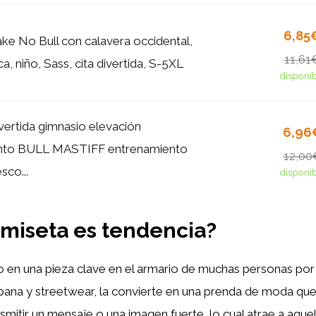
6,85
ke No Bull con calavera occidental,
11,61
a, niño, Sass, cita divertida, S-5XL
disponi
vertida gimnasio elevación
6,96
nto BULL MASTIFF entrenamiento
12,00
sco...
disponi
amiseta es tendencia?
 en una pieza clave en el armario de muchas personas por v
urbana y streetwear, la convierte en una prenda de moda que
nsmitir un mensaje o una imagen fuerte, lo cual atrae a aqu