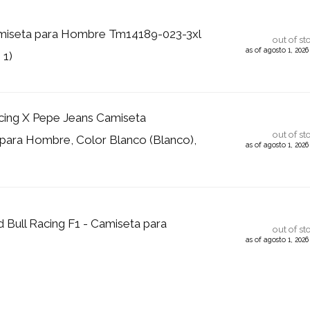
miseta para Hombre Tm14189-023-3xl
out of st
as of agosto 1, 202
 1)
cing X Pepe Jeans Camiseta
out of st
ara Hombre, Color Blanco (Blanco),
as of agosto 1, 202
 Bull Racing F1 - Camiseta para
out of st
as of agosto 1, 202