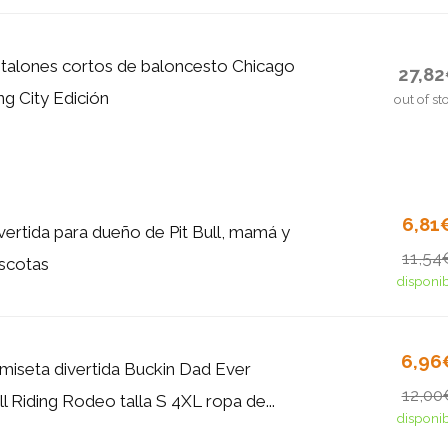
talones cortos de baloncesto Chicago
27,8
ing City Edición
out of st
6,81
vertida para dueño de Pit Bull, mamá y
11,54
scotas
disponi
6,96
miseta divertida Buckin Dad Ever
12,00
 Riding Rodeo talla S 4XL ropa de...
disponi