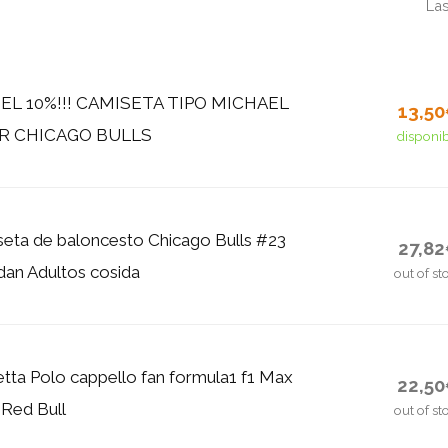
Las
EL 10%!!! CAMISETA TIPO MICHAEL
13,5
R CHICAGO BULLS
disponi
eta de baloncesto Chicago Bulls #23
27,8
dan Adultos cosida
out of st
ietta Polo cappello fan formula1 f1 Max
22,5
Red Bull
out of st