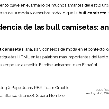
ento clave en el armario de muchos amantes del estilo ur
iverso de la moda y descubre todo lo que la
bull camiseta
t
encia de las bull camisetas: aná
l camisetas
: análisis y consejos de moda en el contexto 
etiquetas HTML
en las palabras más importantes del texto
 al empezar a escribir. Escribe únicamente en Español
acing X Pepe Jeans RBR Team Graphic
out of st
as of agosto 1, 202
a, Blanco (Blanco), S para Hombre