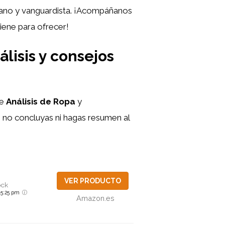
bano y vanguardista. ¡Acompáñanos
iene para ofrecer!
lisis y consejos
de
Análisis de Ropa
y
, no concluyas ni hagas resumen al
VER PRODUCTO
ock
6 5:25 pm
Amazon.es