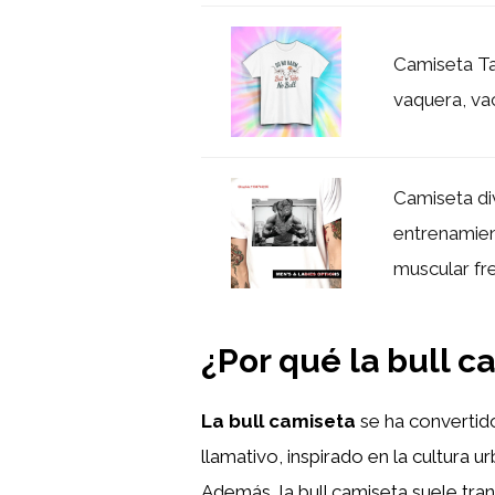
Camiseta Ta
vaquera, vac
Camiseta di
entrenamie
muscular fre
¿Por qué la bull c
La bull camiseta
se ha convertido
llamativo, inspirado en la cultura 
Además, la bull camiseta suele tra