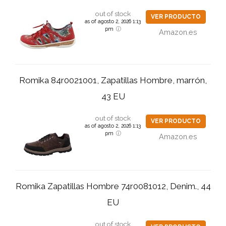
out of stock
VER PRODUCTO
as of agosto 2, 2026 1:13
pm
Amazon.es
Romika 84r0021001, Zapatillas Hombre, marrón,
43 EU
out of stock
VER PRODUCTO
as of agosto 2, 2026 1:13
pm
Amazon.es
Romika Zapatillas Hombre 74r0081012, Denim., 44
EU
out of stock