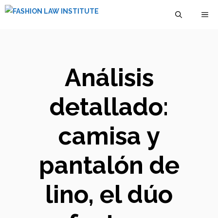
Saltar
M
al
contenido
Análisis
detallado:
camisa y
pantalón de
lino, el dúo