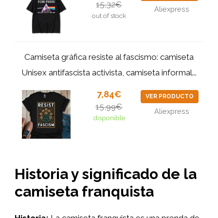
15,32€
Aliexpress
out of stock
Camiseta gráfica resiste al fascismo: camiseta
Unisex antifascista activista, camiseta informal...
7,84€
VER PRODUCTO
15,99€
Aliexpress
disponible
Historia y significado de la
camiseta franquista