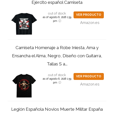
Ejército español Camiseta
out of stock
VER PRODUCTO
as of agosto 6, 2026 1:59
pm
Amazon.es
Camiseta Homenaje a Robe Iniesta, Ama y
Ensancha el Alma, Negro, Diseño con Guitarra,
Tallas S a...
out of stock
VER PRODUCTO
as of agosto 6, 2026 1:59
pm
Amazon.es
Legión Española Novios Muerte Militar España