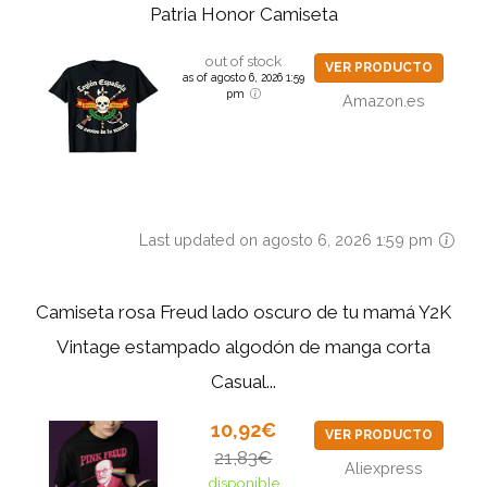
Patria Honor Camiseta
out of stock
VER PRODUCTO
as of agosto 6, 2026 1:59
pm
Amazon.es
Last updated on agosto 6, 2026 1:59 pm
Camiseta rosa Freud lado oscuro de tu mamá Y2K
Vintage estampado algodón de manga corta
Casual...
10,92€
VER PRODUCTO
21,83€
Aliexpress
disponible