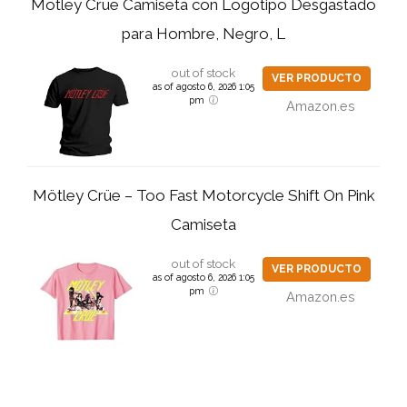
Motley Crue Camiseta con Logotipo Desgastado
para Hombre, Negro, L
out of stock
VER PRODUCTO
as of agosto 6, 2026 1:05
pm
Amazon.es
Mötley Crüe – Too Fast Motorcycle Shift On Pink
Camiseta
out of stock
VER PRODUCTO
as of agosto 6, 2026 1:05
pm
Amazon.es