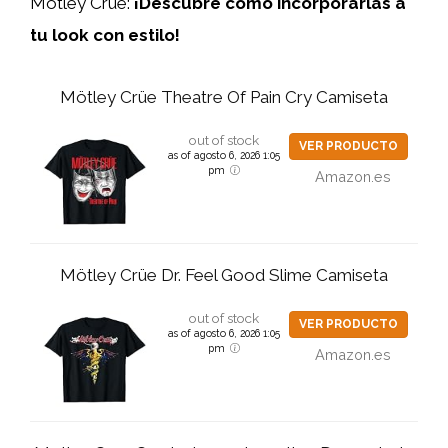
Motley Crue:
¡Descubre cómo incorporarlas a
tu look con estilo!
Mötley Crüe Theatre Of Pain Cry Camiseta
out of stock
VER PRODUCTO
as of agosto 6, 2026 1:05
pm
Amazon.es
Mötley Crüe Dr. Feel Good Slime Camiseta
out of stock
VER PRODUCTO
as of agosto 6, 2026 1:05
pm
Amazon.es