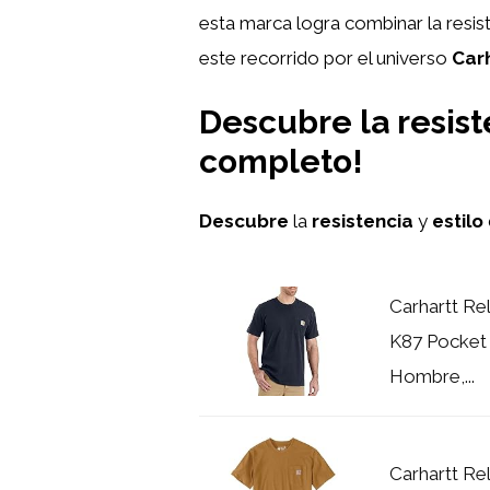
esta marca logra combinar la resis
este recorrido por el universo
Car
Descubre la resiste
completo!
Descubre
la
resistencia
y
estilo
Carhartt Re
K87 Pocket T
Hombre,...
Carhartt Re