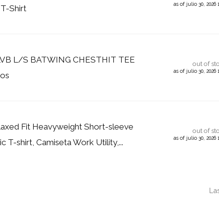
as of julio 30, 202
T-Shirt
s LVB L/S BATWING CHESTHIT TEE
out of st
as of julio 30, 202
ños
laxed Fit Heavyweight Short-sleeve
out of st
as of julio 30, 202
 T-shirt, Camiseta Work Utility,...
La