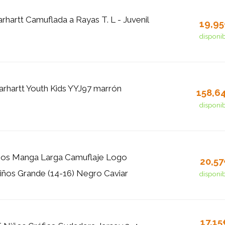
rhartt Camuflada a Rayas T. L - Juvenil
19,9
disponi
rhartt Youth Kids YYJ97 marrón
158,6
disponi
iños Manga Larga Camuflaje Logo
20,5
ños Grande (14-16) Negro Caviar
disponi
17,1