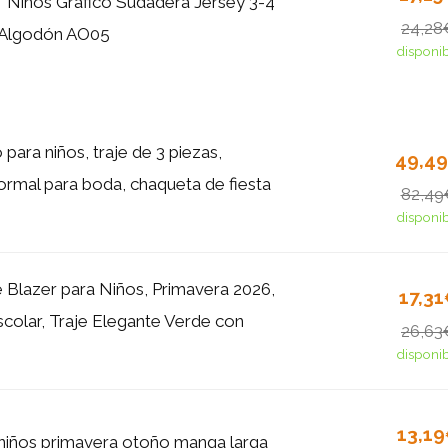
iños Gráfico Sudadera Jersey 3-4
24,28
 Algodón AO05
disponi
 para niños, traje de 3 piezas,
49,4
rmal para boda, chaqueta de fiesta
82,49
disponi
 Blazer para Niños, Primavera 2026,
17,3
colar, Traje Elegante Verde con
26,63
disponi
13,1
 niños primavera otoño manga larga