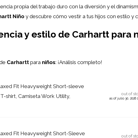
tencia propia del trabajo duro con la diversión y el dinami
hartt Niño
y descubre cómo vestir a tus hijos con estilo y c
ncia y estilo de Carhartt para n
de
Carhartt
para
niños
: ¡Análisis completo!
laxed Fit Heavyweight Short-sleeve
out of st
-shirt, Camiseta Work Utility,
as of julio 30, 202
laxed Fit Heavyweight Short-Sleeve
out of st