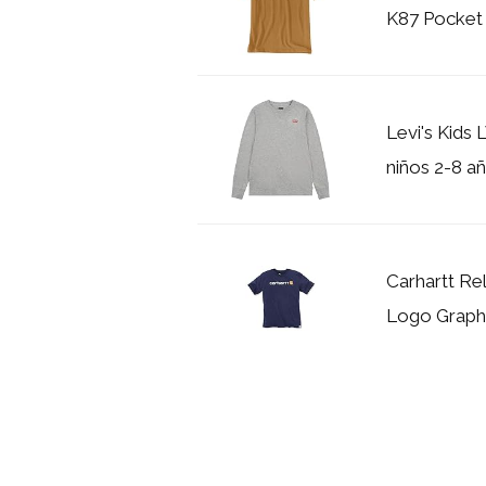
K87 Pocket 
Levi's Kid
niños 2-8 a
Carhartt Re
Logo Graphic