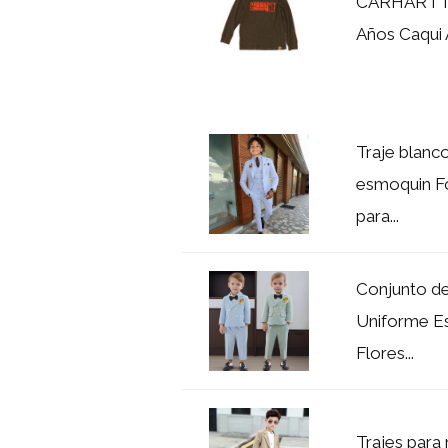
CARHARTT N
Años Caqui
Traje blanco
esmoquin Fo
para...
Conjunto de
Uniforme Es
Flores...
Trajes para