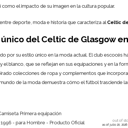
 como el impacto de su imagen en la cultura popular.
 entre deporte, moda e historia que caracteriza al
Celtic d
 único del Celtic de Glasgow e
o por su estilo único en la moda actual. El club escocés ha
 y el blanco, que se reflejan en sus equipaciones y en la for
pirado colecciones de ropa y complementos que incorporan 
n el mundo de la moda demuestra cómo el fútbol trasciende l
 Camiseta Primera equipación
out of st
996 - para Hombre - Producto Oficial
as of julio 20, 202