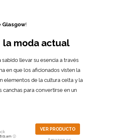
e Glasgow
!
n la moda actual
 sabido llevar su esencia a través
ma en que los aficionados visten la
elementos de la cultura celta y la
as canchas para convertirse en un
VER PRODUCTO
ock
6 6:01 am
Amazon.es