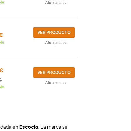
ble
Aliexpress
VER PRODUCTO
1€
ble
Aliexpress
9€
VER PRODUCTO
€
Aliexpress
ble
undada en
Escocia
. La marca se