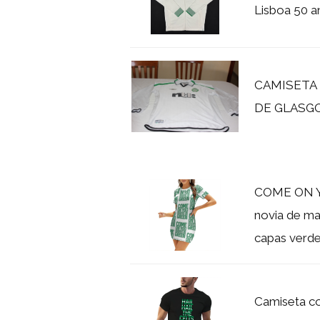
Lisboa 50 a
CAMISETA 
DE GLASG
COME ON Y
novia de ma
capas verde 
Camiseta co