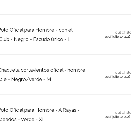
Polo Oficial para Hombre - con el
out of st
as of julio 20, 202
Club - Negro - Escudo único - L
 Chaqueta cortavientos oficial - hombre
out of st
as of julio 20, 202
ble - Negro/verde - M
Polo Oficial para Hombre - A Rayas -
out of st
as of julio 20, 202
speados - Verde - XL