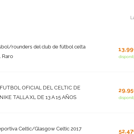
L
sbol/rounders del club de fútbol celta
13,9
. Raro
disponi
FUTBOL OFICIAL DEL CELTIC DE
29,9
IKE TALLA XL DE 13 A 15 AÑOS
disponi
portiva Celtic/Glasgow Celtic 2017
52,4