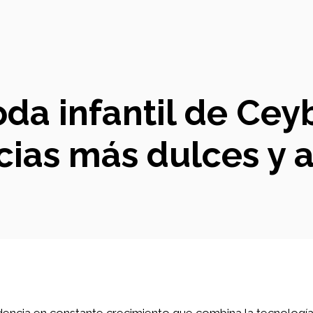
oda infantil de Cey
ias más dulces y 
dencia en constante crecimiento que combina la tecnologí