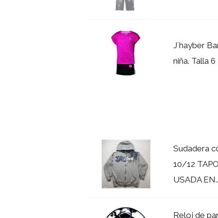
J´hayber Ba
niña. Talla 6
Sudadera co
10/12 TAPO
USADA EN..
Reloj de pa