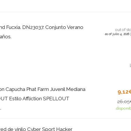
nd Fucxia. DN23037. Conjunto Verano
out of st
as of julio 4, 202
 años.
n Capucha Phat Farm Juvenil Mediana
9,12
UT Estilo Affliction SPELLOUT
26,05
.
disponi
red de vinilo Cyber Sport Hacker