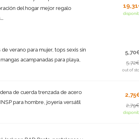
19,3
ración del hogar mejor regalo
disponi
..
 de verano para mujer, tops sexis sin
5,70
n mangas acampanadas para playa,
5,72
out of st
adena de cuerda trenzada de acero
2,75
HNSP para hombre, joyería versátil
2,79
disponi