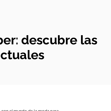
ber: descubre las
actuales
a con el mundo de la moda para