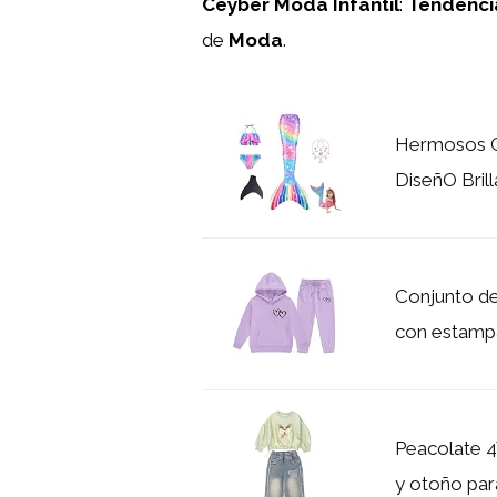
Ceyber Moda Infantil
:
Tendenci
de
Moda
.
Hermosos C
DiseñO Bril
Conjunto de
con estampa
Peacolate 4
y otoño para