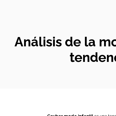
Análisis de la m
tendenc
Ceyber moda infantil
es una ten