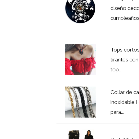
diseño deco
cumpleaños.
Tops cortos
tirantes co
top...
Collar de c
inoxidable 
para...