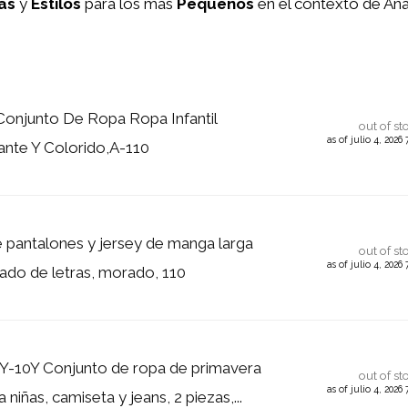
as
y
Estilos
para los más
Pequeños
en el contexto de Aná
onjunto De Ropa Ropa Infantil
out of st
as of julio 4, 202
lante Y Colorido,A-110
 pantalones y jersey de manga larga
out of st
as of julio 4, 202
do de letras, morado, 110
Y-10Y Conjunto de ropa de primavera
out of st
as of julio 4, 202
 niñas, camiseta y jeans, 2 piezas,...