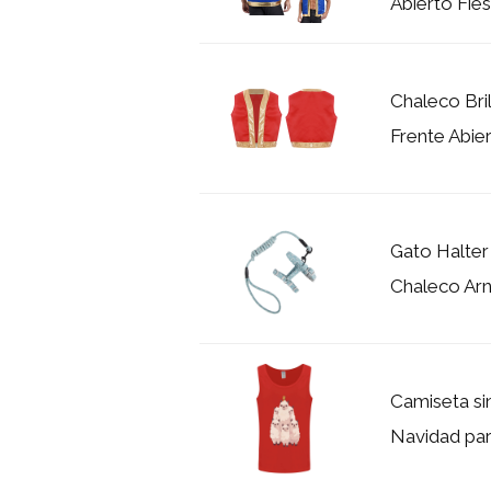
Abierto Fies
Chaleco Bri
Frente Abier
Gato Halte
Chaleco Arn
Camiseta si
Navidad pa