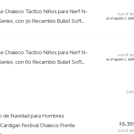
e Chaleco Táctico Niños para Nerf N-
out of st
as of agosto 2, 202
 Series, con 30 Recambio Bullet Soft...
e Chaleco Táctico Niños para Nerf N-
out of st
as of agosto 2, 202
 Series, con 60 Recambio Bullet Soft...
Las
o de Navidad para Hombres
15,3
Cárdigan Festival Chaleco Frente
out of st