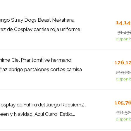
ngo Stray Dogs Beast Nakahara
14,1
raz de Cosplay camisa roja uniforme
31,43
disponi
me Ciel Phantomhive hermano
126,1
fraz abrigo pantalones cortos camisa
210,2
disponi
105,7
Cosplay de Yuhiru del Juego RequiemZ,
211,5
en y Navidad, Azul Claro, Estilo...
disponi