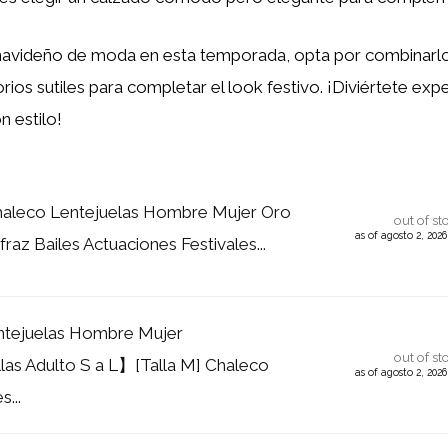
 navideño de moda en esta temporada, opta por combinarl
ios sutiles para completar el look festivo. ¡Diviértete exp
n estilo!
haleco Lentejuelas Hombre Mujer Oro
out of st
as of agosto 2, 202
raz Bailes Actuaciones Festivales...
ntejuelas Hombre Mujer
out of st
as Adulto S a L】[Talla M] Chaleco
as of agosto 2, 202
s...