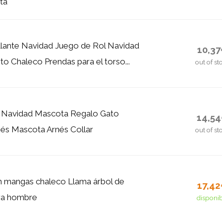
ta
llante Navidad Juego de Rol Navidad
10,3
to Chaleco Prendas para el torso...
out of st
r Navidad Mascota Regalo Gato
14,5
és Mascota Arnés Collar
out of st
n mangas chaleco Llama árbol de
17,4
ra hombre
disponi