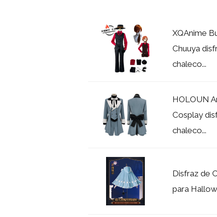
XQAnime Bu
Chuuya disf
chaleco...
HOLOUN Ani
Cosplay dis
chaleco...
Disfraz de 
para Hallowe