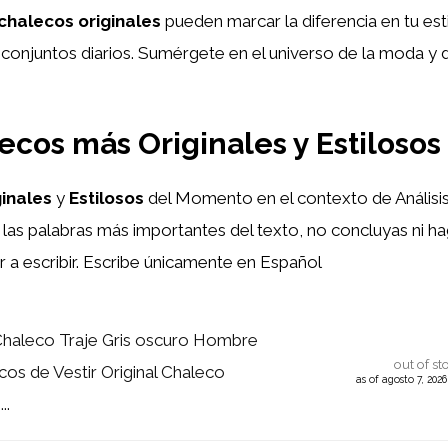
chalecos originales
pueden marcar la diferencia en tu est
us conjuntos diarios. Sumérgete en el universo de la moda y 
ecos más Originales y Estiloso
ginales
y
Estilosos
del Momento en el contexto de Análisi
 las palabras más importantes del texto, no concluyas ni ha
 a escribir. Escribe únicamente en Español
aleco Traje Gris oscuro Hombre
out of st
os de Vestir Original Chaleco
as of agosto 7, 202
..