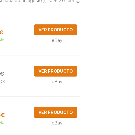
st updated on agosto 7, 2026 2:01 am
VER PRODUCTO
0€
ble
eBay
VER PRODUCTO
9€
ock
eBay
VER PRODUCTO
0€
ble
eBay