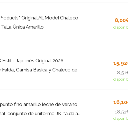
Products* Original All Model Chaleco
8,00
Talla Única Amarillo
disponi
 Estilo Japonés Original 2026,
15,9
 Falda, Camisa Básica y Chaleco de
18,51
disponi
16,1
punto fino amarillo leche de verano,
18,51
nal, conjunto de uniforme JK, falda a...
disponi