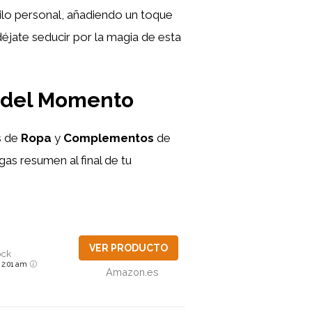
ilo personal, añadiendo un toque
déjate seducir por la magia de esta
s del Momento
s de
Ropa
y
Complementos
de
gas resumen al final de tu
VER PRODUCTO
ock
6 2:01 am
Amazon.es