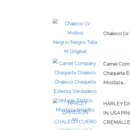
Chaleco LV 
Camel Comp
Chaqueta Ex
Mostaza...
HARLEY D
IN USA P
CREMALLE