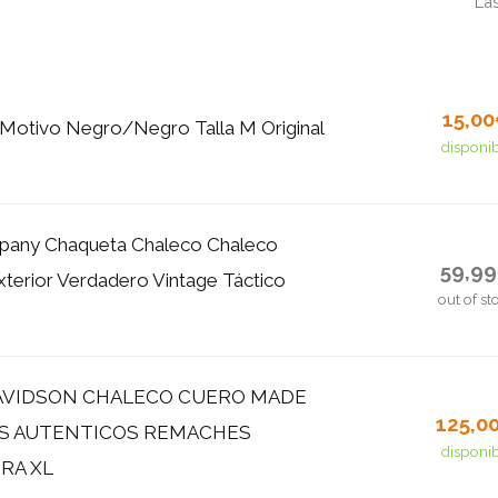
La
15,0
Motivo Negro/Negro Talla M Original
disponi
any Chaqueta Chaleco Chaleco
59,9
terior Verdadero Vintage Táctico
out of st
AVIDSON CHALECO CUERO MADE
125,0
INS AUTENTICOS REMACHES
disponi
RA XL