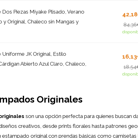
 Dos Piezas Miyake Plisado, Verano
42,1
 y Original, Chaleco sin Mangas y
84,36
disponi
 Uniforme JK Original, Estilo
16,1
Cárdigan Abierto Azul Claro, Chaleco,
18,54
disponi
ampados Originales
riginales
son una opción perfecta para quienes buscan dar
diseños creativos, desde prints florales hasta patrones geo
n estampado original con prendas básicas como camisetas l