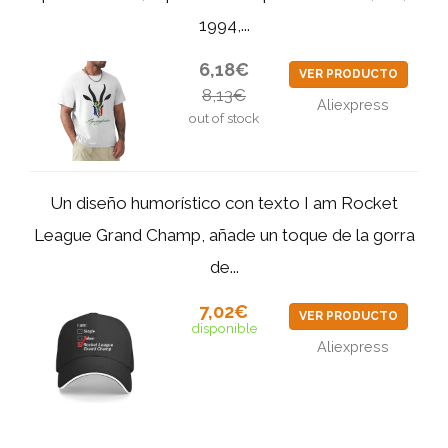
1994,...
6,18€
VER PRODUCTO
8,13€
Aliexpress
out of stock
Un diseño humorístico con texto I am Rocket
League Grand Champ, añade un toque de la gorra
de...
7,02€
VER PRODUCTO
disponible
Aliexpress