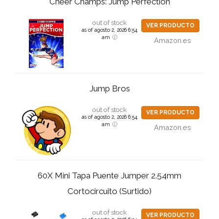
Cheer Champs: Jump Perfection
out of stock
VER PRODUCTO
as of agosto 2, 2026 6:54
am
Amazon.es
Jump Bros
out of stock
VER PRODUCTO
as of agosto 2, 2026 6:54
am
Amazon.es
60X Mini Tapa Puente Jumper 2.54mm
Cortocircuito (Surtido)
out of stock
VER PRODUCTO