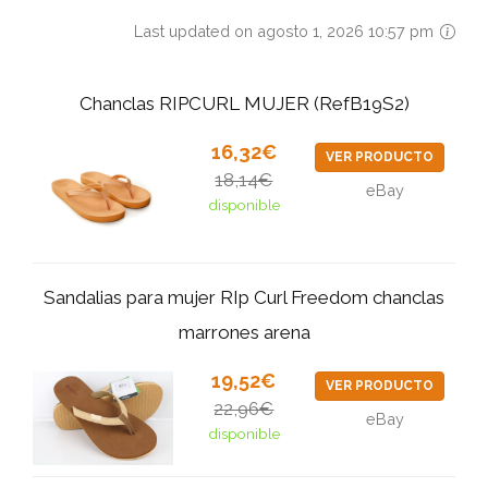
Last updated on agosto 1, 2026 10:57 pm
Chanclas RIPCURL MUJER (RefB19S2)
16,32€
VER PRODUCTO
18,14€
eBay
disponible
Sandalias para mujer RIp Curl Freedom chanclas
marrones arena
19,52€
VER PRODUCTO
22,96€
eBay
disponible