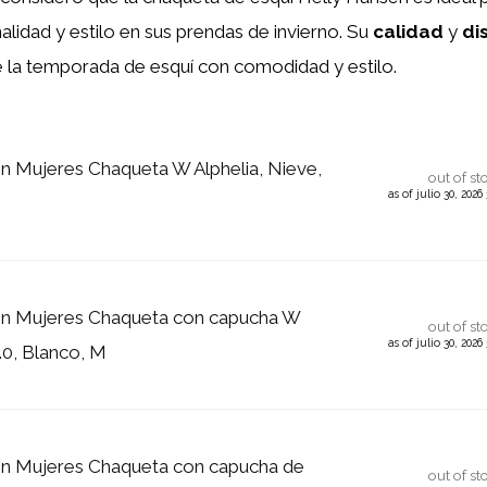
nalidad y estilo en sus prendas de invierno. Su
calidad
y
di
 de la temporada de esquí con comodidad y estilo.
n Mujeres Chaqueta W Alphelia, Nieve,
out of st
as of julio 30, 202
en Mujeres Chaqueta con capucha W
out of st
as of julio 30, 202
.0, Blanco, M
en Mujeres Chaqueta con capucha de
out of st