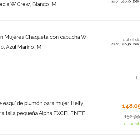
as of julio 30, 202
edia W Crew, Blanco, M
en Mujeres Chaqueta con capucha W
out of st
as of julio 30, 202
.0, Azul Marino, M
L
 esquí de plumón para mujer Helly
148,0
ra talla pequeña Alpha EXCELENTE
152,9
disponi