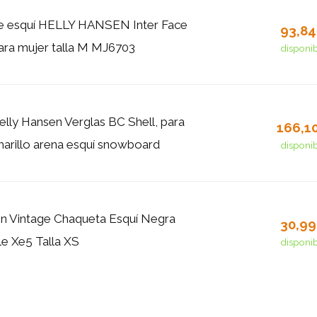
e esquí HELLY HANSEN Inter Face
93,8
para mujer talla M MJ6703
disponi
lly Hansen Verglas BC Shell, para
166,1
arillo arena esquí snowboard
disponi
n Vintage Chaqueta Esquí Negra
30,9
e Xe5 Talla XS
disponi