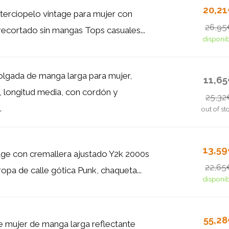
20,2
terciopelo vintage para mujer con
26,95
 recortado sin mangas Tops casuales...
disponi
lgada de manga larga para mujer,
11,6
, longitud media, con cordón y
25,32
.
out of st
13,5
age con cremallera ajustado Y2k 2000s
22,65
ropa de calle gótica Punk, chaqueta...
disponi
55,2
 mujer de manga larga reflectante