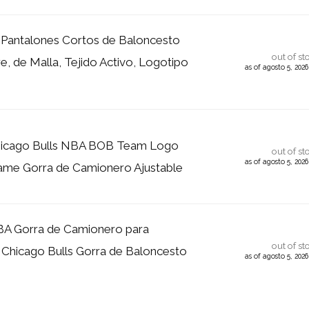
Pantalones Cortos de Baloncesto
out of st
, de Malla, Tejido Activo, Logotipo
as of agosto 5, 202
icago Bulls NBA BOB Team Logo
out of st
as of agosto 5, 202
ame Gorra de Camionero Ajustable
A Gorra de Camionero para
out of st
 Chicago Bulls Gorra de Baloncesto
as of agosto 5, 202