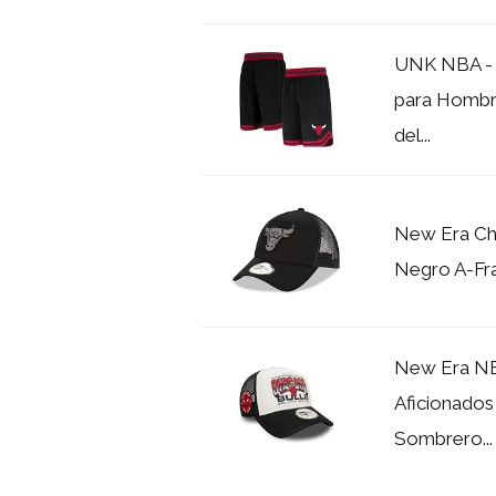
UNK NBA - 
para Hombre
del...
New Era Ch
Negro A-Fr
New Era NB
Aficionados
Sombrero...