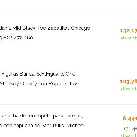
rdan 1 Mid Black Toe Zapatillas Chicago
132,1
.5 BQ6472-160
disponi
 Figuras Bandai S.H.Figuarts One
103,7
Monkey D Luffy con Ropa de Los
disponi
capucha de terciopelo para parejas,
6,44
e con capucha de Star Bulls, Michael
13,14
disponi