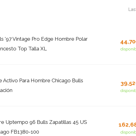
Las
ls '97 Vintage Pro Edge Hombre Polar
44,7
ncesto Top Talla XL
disponi
 Activo Para Hombre Chicago Bulls
39,5
ación
disponi
re Uptempo 96 Bulls Zapatillas 45 US
162,6
cago FB1380-100
disponi