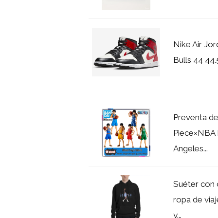
Nike Air Jo
Bulls 44 44
Preventa de
Piece×NBA 
Angeles...
Suéter con 
ropa de viaj
y...