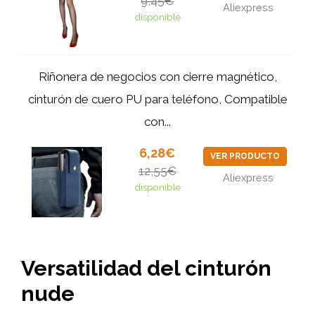
9,45€
Aliexpress
disponible
Riñonera de negocios con cierre magnético,
cinturón de cuero PU para teléfono, Compatible
con...
6,28€
VER PRODUCTO
12,55€
Aliexpress
disponible
Versatilidad del cinturón
nude