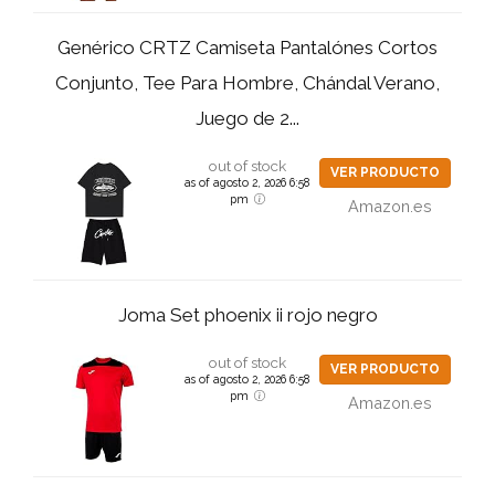
Genérico CRTZ Camiseta Pantalónes Cortos
Conjunto, Tee Para Hombre, Chándal Verano,
Juego de 2...
out of stock
VER PRODUCTO
as of agosto 2, 2026 6:58
pm
Amazon.es
Joma Set phoenix ii rojo negro
out of stock
VER PRODUCTO
as of agosto 2, 2026 6:58
pm
Amazon.es