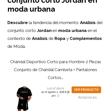
conjunto corto Jordan en
moda urbana
Descubre
la tendencia del momento:
Análisis
del
conjunto corto
Jordan
en
moda urbana
en el
contexto de
Análisis
de
Ropa
y
Complementos
de Moda.
Chándal Deportivo Corto para Hombre 2 Piezas
Conjunto de Chándal Camiseta + Pantalones
Cortos...
out of stock
VER PRODUCTO
as of agosto 2, 2026 6:58
pm
Amazon.es