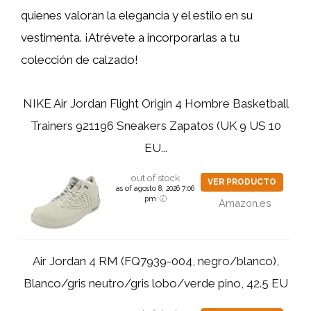
quienes valoran la elegancia y el estilo en su
vestimenta. ¡Atrévete a incorporarlas a tu
colección de calzado!
NIKE Air Jordan Flight Origin 4 Hombre Basketball
Trainers 921196 Sneakers Zapatos (UK 9 US 10
EU...
out of stock
VER PRODUCTO
as of agosto 8, 2026 7:06
pm
Amazon.es
Air Jordan 4 RM (FQ7939-004, negro/blanco),
Blanco/gris neutro/gris lobo/verde pino, 42.5 EU