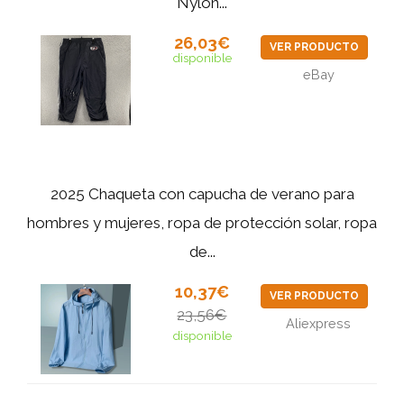
Nylon...
26,03€
VER PRODUCTO
disponible
eBay
2025 Chaqueta con capucha de verano para
hombres y mujeres, ropa de protección solar, ropa
de...
10,37€
VER PRODUCTO
23,56€
Aliexpress
disponible