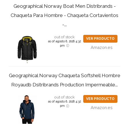
Geographical Norway Boat Men Distribrands -
Chaqueta Para Hombre - Chaqueta Cortavientos
-...
out of stock
VER PRODUCTO
as of agosto 6, 2026 4:32
pm
Amazon.es
Geographical Norway Chaqueta Softshell Hombre
Royaudb Dsitribrands Production Impermeable...
out of stock
VER PRODUCTO
as of agosto 6, 2026 4:32
pm
Amazon.es