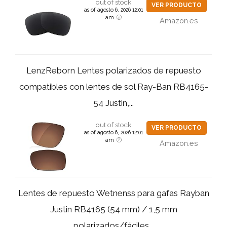
out of stock
VER PRODUCTO
as of agosto 6, 2026 12:01
am
Amazon.es
LenzReborn Lentes polarizados de repuesto
compatibles con lentes de sol Ray-Ban RB4165-
54 Justin,...
out of stock
VER PRODUCTO
as of agosto 6, 2026 12:01
am
Amazon.es
Lentes de repuesto Wetnenss para gafas Rayban
Justin RB4165 (54 mm) / 1,5 mm
polarizados/fáciles...