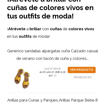
cuñas de colores vivos en
tus outfits de moda!
¡
Atrévete
a
brillar
con
cuñas
de
colores vivos
en tus
outfits
de moda!
Genérico sandalias alpargatas cuña Calzado casual
de verano con tacón de cuña y colores...
out of stock
VER PRODUCTO
as of julio 27, 2026 11:20
am
Amazon.es
Anillas para Cunas y Parques,Anillas Parque Bebe,8