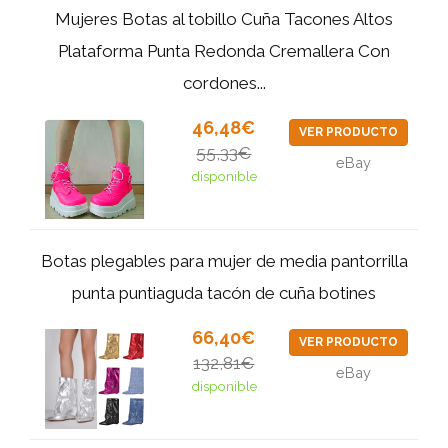
Mujeres Botas al tobillo Cuña Tacones Altos
Plataforma Punta Redonda Cremallera Con
cordones...
46,48€
VER PRODUCTO
55,33€
eBay
disponible
Botas plegables para mujer de media pantorrilla
punta puntiaguda tacón de cuña botines
66,40€
VER PRODUCTO
132,81€
eBay
disponible