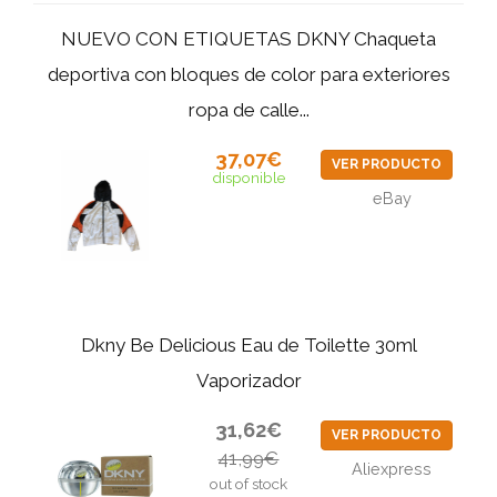
NUEVO CON ETIQUETAS DKNY Chaqueta
deportiva con bloques de color para exteriores
ropa de calle...
37,07€
VER PRODUCTO
disponible
eBay
Dkny Be Delicious Eau de Toilette 30ml
Vaporizador
31,62€
VER PRODUCTO
41,99€
Aliexpress
out of stock