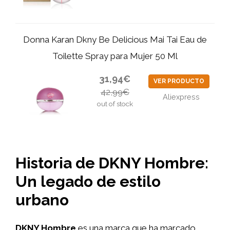
Donna Karan Dkny Be Delicious Mai Tai Eau de
Toilette Spray para Mujer 50 Ml
31,94€
VER PRODUCTO
42,99€
Aliexpress
out of stock
Historia de DKNY Hombre:
Un legado de estilo
urbano
DKNY Hombre
es una marca que ha marcado