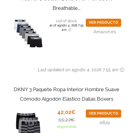
Breathable...
out of stock
VER PRODUCTO
as of agosto 4, 2026 7:55
am
Amazon.es
Last updated on agosto 4, 2026 7:55 am
DKNY 3 Paquete Ropa Interior Hombre Suave
Cómodo Algodón Elástico Dallas Boxers
42,02€
VER PRODUCTO
55,27€
eBay
disponible