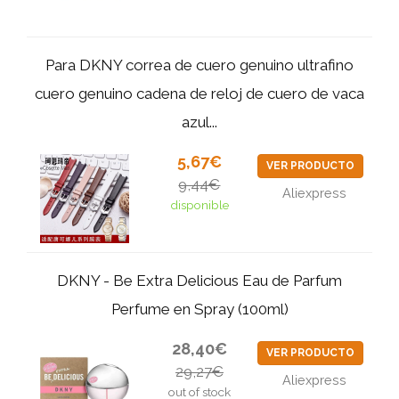
Para DKNY correa de cuero genuino ultrafino
cuero genuino cadena de reloj de cuero de vaca
azul...
5,67€
VER PRODUCTO
9,44€
Aliexpress
disponible
DKNY - Be Extra Delicious Eau de Parfum
Perfume en Spray (100ml)
28,40€
VER PRODUCTO
29,27€
Aliexpress
out of stock