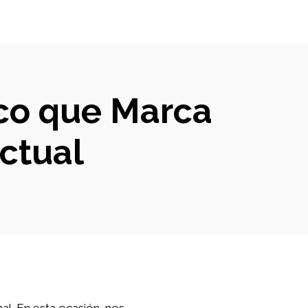
ico que Marca
ctual
l. En esta ocasión, nos