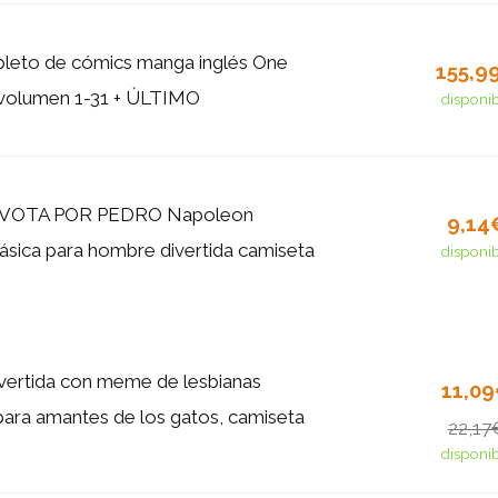
leto de cómics manga inglés One
155,9
volumen 1-31 + ÚLTIMO
disponi
VOTA POR PEDRO Napoleon
9,14
ásica para hombre divertida camiseta
disponi
vertida con meme de lesbianas
11,0
ara amantes de los gatos, camiseta
22,17
disponi