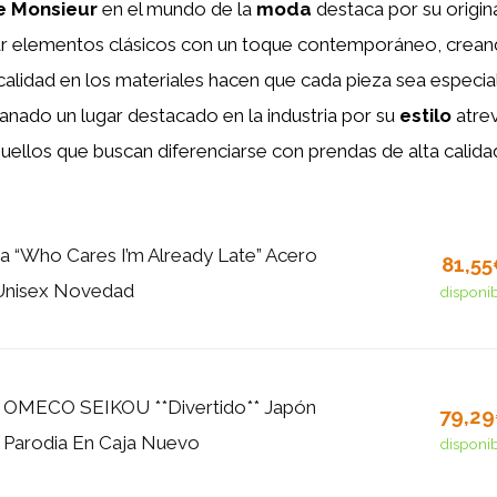
e Monsieur
en el mundo de la
moda
destaca por su origina
nar elementos clásicos con un toque contemporáneo, crea
y calidad en los materiales hacen que cada pieza sea especi
anado un lugar destacado en la industria por su
estilo
atrev
ellos que buscan diferenciarse con prendas de alta calidad
ra “Who Cares I’m Already Late” Acero
81,5
 Unisex Novedad
disponi
 OMECO SEIKOU **Divertido** Japón
79,2
* Parodia En Caja Nuevo
disponi