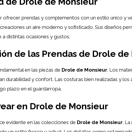
dad de Drole de Monsieur
 ofrecer prendas y complementos con un estilo único y vers
s creaciones un aire moderno y sofisticado. Sus diseños per
 distintas ocasiones y gustos.
ión de las Prendas de Drole de
fundamental en las piezas de
Drole de Monsieur
. Los mater
zan durabilidad y confort. Las costuras bien realizadas y l
rgo plazo en el guardarropa.
wear en Drole de Monsieur
ce evidente en las colecciones de
Drole de Monsieur
. L
do un estilo fresco y actual. Los detalles como estampados