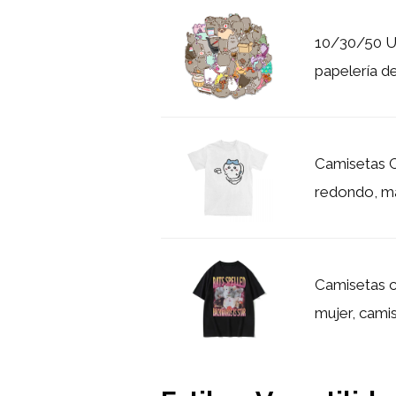
10/30/50 Ud
papelería de
Camisetas C
redondo, ma
Camisetas c
mujer, camis