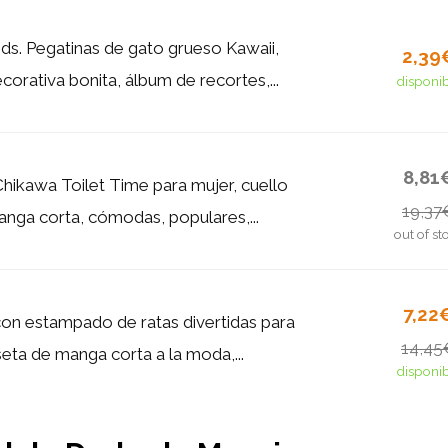
s. Pegatinas de gato grueso Kawaii,
2,39
corativa bonita, álbum de recortes,...
disponi
8,81
hikawa Toilet Time para mujer, cuello
19,37
nga corta, cómodas, populares,...
out of st
7,22
on estampado de ratas divertidas para
14,45
eta de manga corta a la moda,...
disponi