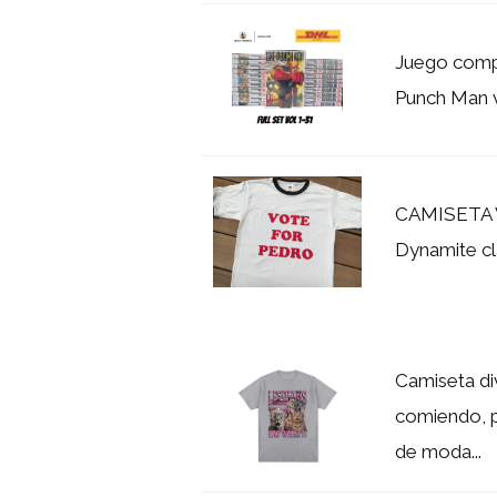
Juego comp
Punch Man 
CAMISETA 
Dynamite cl
Camiseta di
comiendo, p
de moda...