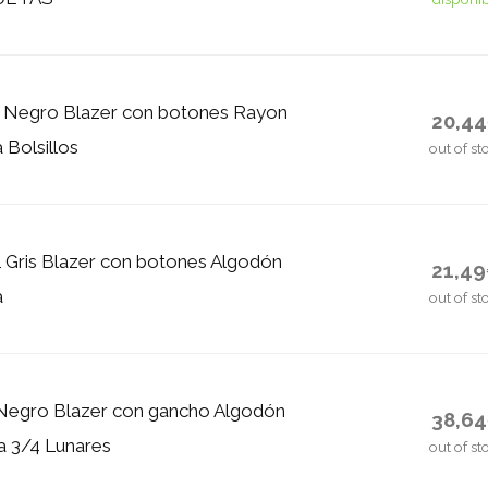
8 Negro Blazer con botones Rayon
20,4
 Bolsillos
out of st
L Gris Blazer con botones Algodón
21,4
a
out of st
 Negro Blazer con gancho Algodón
38,6
 3/4 Lunares
out of st