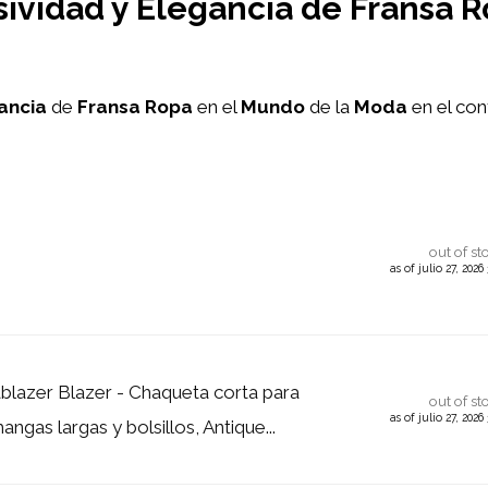
sividad y Elegancia de Fransa 
ancia
de
Fransa Ropa
en el
Mundo
de la
Moda
en el co
out of st
as of julio 27, 202
blazer Blazer - Chaqueta corta para
out of st
as of julio 27, 202
ngas largas y bolsillos, Antique...