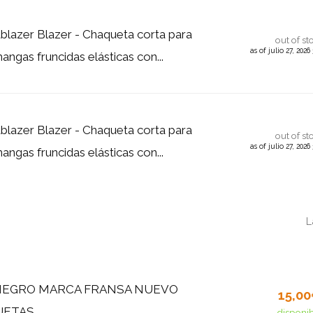
blazer Blazer - Chaqueta corta para
out of st
as of julio 27, 202
ngas fruncidas elásticas con...
blazer Blazer - Chaqueta corta para
out of st
as of julio 27, 202
ngas fruncidas elásticas con...
L
NEGRO MARCA FRANSA NUEVO
15,0
UETAS
disponi