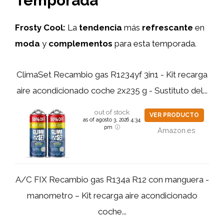
Temporada
Frosty Cool:
La
tendencia
más
refrescante
en
moda
y
complementos
para esta temporada.
ClimaSet Recambio gas R1234yf 3in1 - Kit recarga
aire acondicionado coche 2x235 g - Sustituto del...
out of stock
VER PRODUCTO
as of agosto 3, 2026 4:34
pm
Amazon.es
A/C FIX Recambio gas R134a R12 con manguera -
manometro – Kit recarga aire acondicionado
coche...