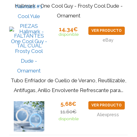
Hallmark - One Cool Guy - Frosty Cool Dude -
Ornament
14,34€
VER PRODUCTO
disponible
eBay
Tubo Enfriador de Cuello de Verano, Reutilizable,
Antifugas, Anillo Envolvente Refrescante para...
5,68€
VER PRODUCTO
11,60€
Aliexpress
disponible