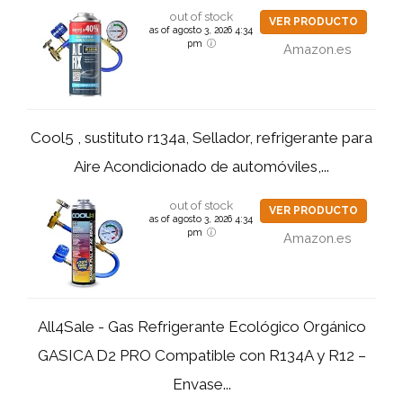
out of stock
VER PRODUCTO
as of agosto 3, 2026 4:34
pm
Amazon.es
Cool5 , sustituto r134a, Sellador, refrigerante para
Aire Acondicionado de automóviles,...
out of stock
VER PRODUCTO
as of agosto 3, 2026 4:34
pm
Amazon.es
All4Sale - Gas Refrigerante Ecológico Orgánico
GASICA D2 PRO Compatible con R134A y R12 –
Envase...