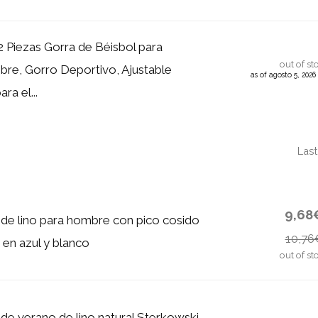
Piezas Gorra de Béisbol para
out of st
e, Gorro Deportivo, Ajustable
as of agosto 5, 202
a el...
Last
9,68
 de lino para hombre con pico cosido
10,76
 en azul y blanco
out of st
 de verano de lino natural Sterkowski