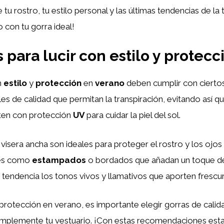
 tu rostro, tu estilo personal y las últimas tendencias de la
 con tu gorra ideal!
 para lucir con estilo y protec
n
estilo
y
protección
en
verano
deben cumplir con ciertos
s de calidad que permitan la transpiración, evitando así qu
ten con protección
UV
para cuidar la piel del sol.
 visera ancha son ideales para proteger el rostro y los ojo
les como
estampados
o bordados que añadan un toque 
 tendencia los tonos vivos y llamativos que aporten frescura
y protección en verano, es importante elegir gorras de cali
mplemente tu vestuario. ¡Con estas recomendaciones estará