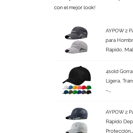
con el mejor look!
AYPOW 2 Pac
para Hombr
Rápido, Mall
4sold Gorra
Ligera, Tra
–...
AYPOW 2 Pa
Rápido Dep
Protección..