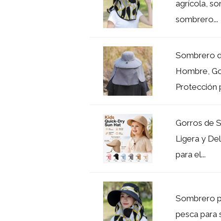
agrícola, so
sombrero...
Sombrero d
Hombre, Gor
Protección p
Gorros de 
Ligera y De
para el...
Sombrero pa
pesca para s