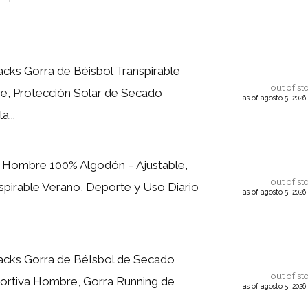
ks Gorra de Béisbol Transpirable
out of st
e, Protección Solar de Secado
as of agosto 5, 202
a...
 Hombre 100% Algodón – Ajustable,
out of st
nspirable Verano, Deporte y Uso Diario
as of agosto 5, 202
cks Gorra de BéIsbol de Secado
out of st
ortiva Hombre, Gorra Running de
as of agosto 5, 202
.