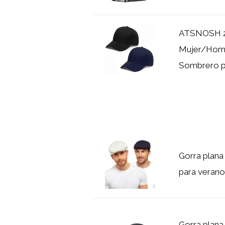
ATSNOSH 2 
Mujer/Hombr
Sombrero par
Gorra plana
para verano
Gorra plana