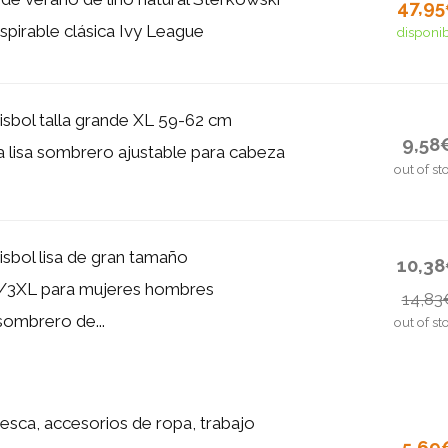
47,9
pirable clásica Ivy League
disponi
isbol talla grande XL 59-62 cm
9,58
a lisa sombrero ajustable para cabeza
out of st
isbol lisa de gran tamaño
10,3
3XL para mujeres hombres
14,83
ombrero de...
out of st
esca, accesorios de ropa, trabajo
5,69