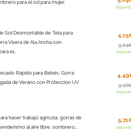
mbrero para el sol para mujer,
disponi
e Sol Desmontable de Tela para
4,15
ra Visera de Ala Ancha con
9,64
ara el...
disponi
Secado Rápido para Bebés, Gorra
4,49
lgada de Verano con Protección UV
9,56
disponi
ra hacer trabajo agrícola, gorras de
5,71
enderismo al aire libre, sombrero...
disponi