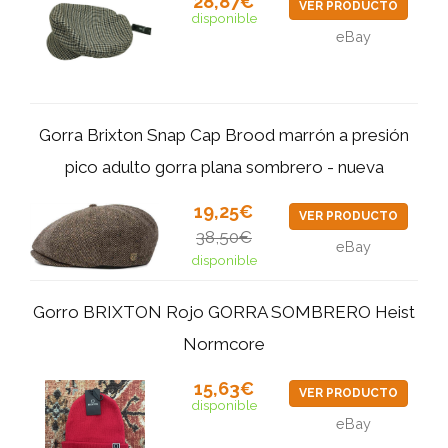
28,87€
VER PRODUCTO
disponible
eBay
Gorra Brixton Snap Cap Brood marrón a presión
pico adulto gorra plana sombrero - nueva
19,25€
VER PRODUCTO
38,50€
eBay
disponible
Gorro BRIXTON Rojo GORRA SOMBRERO Heist
Normcore
15,63€
VER PRODUCTO
disponible
eBay