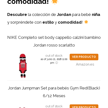
comodidad!
Descubre
la colección de
Jordan
para bebé
niña
y sorpréndete con
estilo
y
comodidad
!
NIKE Completo set body cappello calzini bambino
Jordan rosso scarlatto
out of stock
VER PRODUCTO
as of julio 21, 2026 11:00
pm
Amazon.es
Jordan Jumpman Set para bebés Gym Red(Black)
6/12 Meses
out of stock
VER PRODUCTO