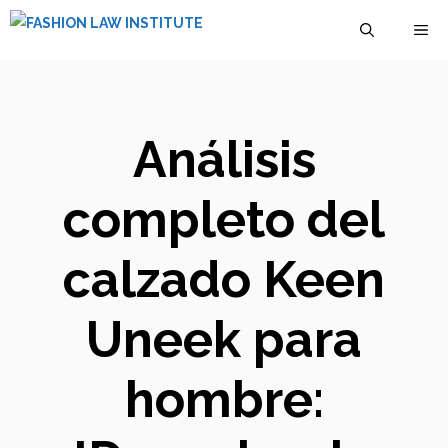
Saltar
M
al
contenido
Análisis
completo del
calzado Keen
Uneek para
hombre: