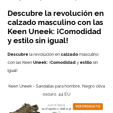
Descubre la revolución en
calzado masculino con las
Keen Uneek: ¡Comodidad
y estilo sin igual!
Descubre
la revolución en
calzado
masculino
con las Keen
Uneek:
¡
Comodidad
y
estilo
sin
igual!
Keen Uneek - Sandalias para hombre, Negro oliva
oscuro, 44 EU
out of stock
VER PRODUCTO
as of agosto 2, 2026 11:30
am