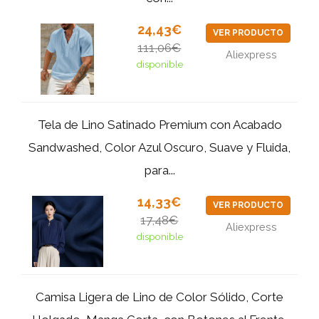
24,43€
VER PRODUCTO
111,06€
Aliexpress
disponible
Tela de Lino Satinado Premium con Acabado
Sandwashed, Color Azul Oscuro, Suave y Fluida,
para...
14,33€
VER PRODUCTO
17,48€
Aliexpress
disponible
Camisa Ligera de Lino de Color Sólido, Corte