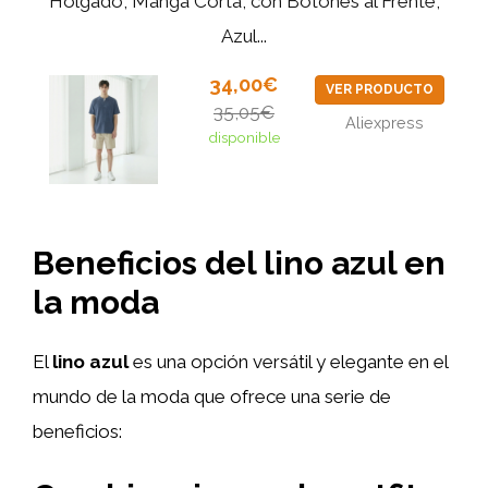
Holgado, Manga Corta, con Botones al Frente,
Azul...
34,00€
VER PRODUCTO
35,05€
Aliexpress
disponible
Beneficios del lino azul en
la moda
El
lino azul
es una opción versátil y elegante en el
mundo de la moda que ofrece una serie de
beneficios: