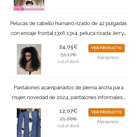
Pelucas de cabello humano rizado de 42 pulgadas
con encaje frontal 13x6 13x4, peluca rizada Jerry...
24,05€
VER PRODUCTO
51,17€
Aliexpress
out of stock
Pantalones acampanados de pierna ancha para
mujer, novedad de 2024, pantalones informales...
12,07€
VER PRODUCTO
25,68€
Aliexpress
out of stock