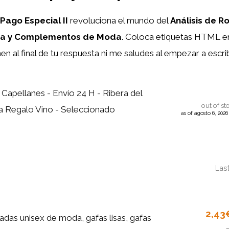
Pago Especial II
revoluciona el mundo del
Análisis de 
opa y Complementos de Moda
. Coloca etiquetas HTML
e
n al final de tu respuesta ni me saludes al empezar a escri
 Capellanes - Envío 24 H - Ribera del
out of st
a Regalo Vino - Seleccionado
as of agosto 6, 202
Las
2,43
adas unisex de moda, gafas lisas, gafas