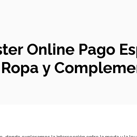
er Online Pago Espe
e Ropa y Compleme
te, donde exploramos la intersección entre la moda y la le