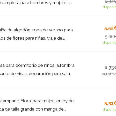
2,44
completa para hombres y mujeres,...
disponi
5,52
niña de algodón, ropa de verano para
5,66
os de flores para niñas, traje de...
disponi
sa para dormitorio de niños, alfombra
6,75
uelo de niñas, decoración para sala...
out of st
stampado Floral para mujer, jersey de
5,31
da de talla grande con manga de...
disponi