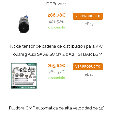
DCP02041
286,78€
VER PRODUCTO
401,52€
eBay
disponible
Kit de tensor de cadena de distribución para VW
Touareg Audi S5 A8 S8 Q7 4.2 5.2 FSI BAR BSM
265,62€
VER PRODUCTO
282,57€
eBay
disponible
Pulidora CMP automática de alta velocidad de 12"